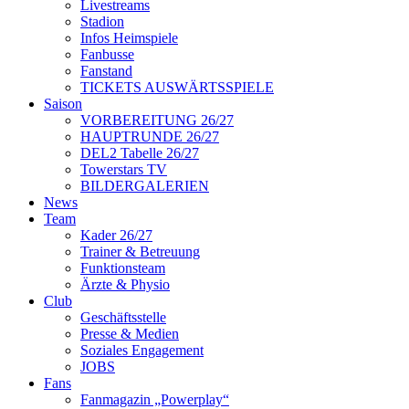
Livestreams
Stadion
Infos Heimspiele
Fanbusse
Fanstand
TICKETS AUSWÄRTSSPIELE
Saison
VORBEREITUNG 26/27
HAUPTRUNDE 26/27
DEL2 Tabelle 26/27
Towerstars TV
BILDERGALERIEN
News
Team
Kader 26/27
Trainer & Betreuung
Funktionsteam
Ärzte & Physio
Club
Geschäftsstelle
Presse & Medien
Soziales Engagement
JOBS
Fans
Fanmagazin „Powerplay“