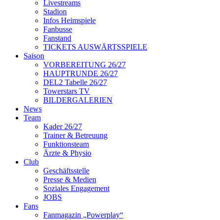
Livestreams
Stadion
Infos Heimspiele
Fanbusse
Fanstand
TICKETS AUSWÄRTSSPIELE
Saison
VORBEREITUNG 26/27
HAUPTRUNDE 26/27
DEL2 Tabelle 26/27
Towerstars TV
BILDERGALERIEN
News
Team
Kader 26/27
Trainer & Betreuung
Funktionsteam
Ärzte & Physio
Club
Geschäftsstelle
Presse & Medien
Soziales Engagement
JOBS
Fans
Fanmagazin „Powerplay“