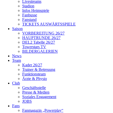
Livestreams
Stadion
Infos Heimspiele
Fanbusse
Fanstand
TICKETS AUSWÄRTSSPIELE
Saison
VORBEREITUNG 26/27
HAUPTRUNDE 26/27
DEL2 Tabelle 26/27
Towerstars TV
BILDERGALERIEN
News
Team
Kader 26/27
Trainer & Betreuung
Funktionsteam
Ärzte & Physio
Club
Geschäftsstelle
Presse & Medien
Soziales Engagement
JOBS
Fans
Fanmagazin „Powerplay“