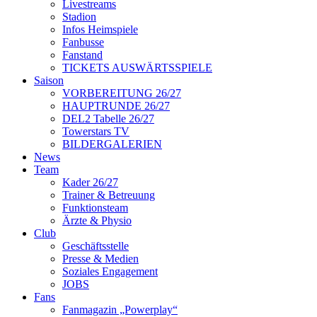
Livestreams
Stadion
Infos Heimspiele
Fanbusse
Fanstand
TICKETS AUSWÄRTSSPIELE
Saison
VORBEREITUNG 26/27
HAUPTRUNDE 26/27
DEL2 Tabelle 26/27
Towerstars TV
BILDERGALERIEN
News
Team
Kader 26/27
Trainer & Betreuung
Funktionsteam
Ärzte & Physio
Club
Geschäftsstelle
Presse & Medien
Soziales Engagement
JOBS
Fans
Fanmagazin „Powerplay“