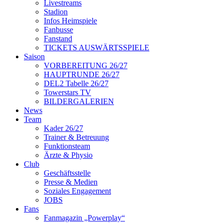
Livestreams
Stadion
Infos Heimspiele
Fanbusse
Fanstand
TICKETS AUSWÄRTSSPIELE
Saison
VORBEREITUNG 26/27
HAUPTRUNDE 26/27
DEL2 Tabelle 26/27
Towerstars TV
BILDERGALERIEN
News
Team
Kader 26/27
Trainer & Betreuung
Funktionsteam
Ärzte & Physio
Club
Geschäftsstelle
Presse & Medien
Soziales Engagement
JOBS
Fans
Fanmagazin „Powerplay“