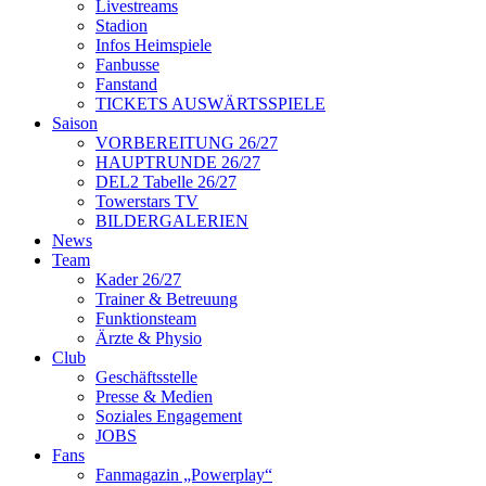
Livestreams
Stadion
Infos Heimspiele
Fanbusse
Fanstand
TICKETS AUSWÄRTSSPIELE
Saison
VORBEREITUNG 26/27
HAUPTRUNDE 26/27
DEL2 Tabelle 26/27
Towerstars TV
BILDERGALERIEN
News
Team
Kader 26/27
Trainer & Betreuung
Funktionsteam
Ärzte & Physio
Club
Geschäftsstelle
Presse & Medien
Soziales Engagement
JOBS
Fans
Fanmagazin „Powerplay“