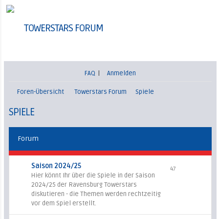
TOWERSTARS FORUM
FAQ
|
Anmelden
Foren-Übersicht
Towerstars Forum
Spiele
SPIELE
Forum
Saison 2024/25
47
Hier könnt Ihr über die Spiele in der Saison
2024/25 der Ravensburg Towerstars
diskutieren - die Themen werden rechtzeitig
vor dem Spiel erstellt.