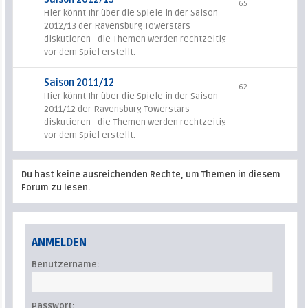
65
Hier könnt Ihr über die Spiele in der Saison
2012/13 der Ravensburg Towerstars
diskutieren - die Themen werden rechtzeitig
vor dem Spiel erstellt.
Saison 2011/12
62
Hier könnt Ihr über die Spiele in der Saison
2011/12 der Ravensburg Towerstars
diskutieren - die Themen werden rechtzeitig
vor dem Spiel erstellt.
Du hast keine ausreichenden Rechte, um Themen in diesem
Forum zu lesen.
ANMELDEN
Benutzername:
Passwort: