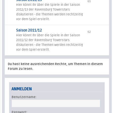
65
Hier könnt Ihr über die Spiele in der Saison
2012/13 der Ravensburg Towerstars
diskutieren - die Themen werden rechtzeitig
vor dem Spiel erstellt.
Saison 2011/12
62
Hier könnt Ihr über die Spiele in der Saison
2011/12 der Ravensburg Towerstars
diskutieren - die Themen werden rechtzeitig
vor dem Spiel erstellt.
Du hast keine ausreichenden Rechte, um Themen in diesem
Forum zu lesen.
ANMELDEN
Benutzername:
Passwort: