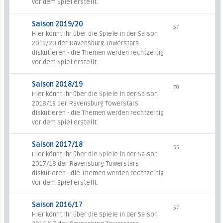
vor dem Spiel erstellt.
Saison 2019/20
57
Hier könnt Ihr über die Spiele in der Saison
2019/20 der Ravensburg Towerstars
diskutieren - die Themen werden rechtzeitig
vor dem Spiel erstellt.
Saison 2018/19
70
Hier könnt Ihr über die Spiele in der Saison
2018/19 der Ravensburg Towerstars
diskutieren - die Themen werden rechtzeitig
vor dem Spiel erstellt.
Saison 2017/18
55
Hier könnt Ihr über die Spiele in der Saison
2017/18 der Ravensburg Towerstars
diskutieren - die Themen werden rechtzeitig
vor dem Spiel erstellt.
Saison 2016/17
57
Hier könnt Ihr über die Spiele in der Saison