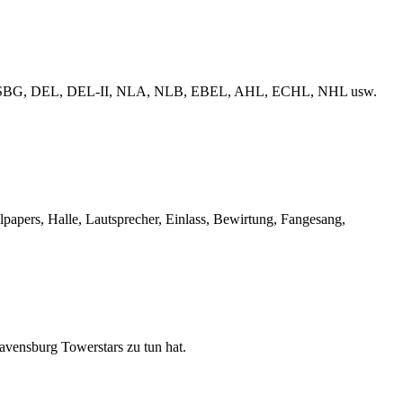
erliga, ESBG, DEL, DEL-II, NLA, NLB, EBEL, AHL, ECHL, NHL usw.
llpapers, Halle, Lautsprecher, Einlass, Bewirtung, Fangesang,
Ravensburg Towerstars zu tun hat.