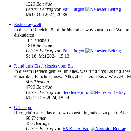
1329
Beiträge
Letzter Beitrag
von
Paul Jürgen
Mi 9. Okt 2024, 20:38
Eishockeywelt
In diesem Bereich könnt Ihr über alles was sonst in der We
diskutieren.
184
Themen
1818
Beiträge
Letzter Beitrag
von
Paul Jürgen
Sa 18. Mai 2024, 15:13
Rund ums Eis / Abseits vom Eis
In diesem Bereich geht es um alles, was rund ums Eis und absei
Fanartikel, Fanclubs, usw.. Alles abseits vom Eis .. Wie z.B.: M
506
Themen
4799
Beiträge
Letzter Beitrag
von
derkleineprinz
Mo 9. Dez 2024, 18:29
Off Topic
Hier gehört alles das rein, was sonst nirgends dazu passt! Alle
68
Themen
456
Beiträge
Letzter Beitrag
von
EVR_TS_Fan