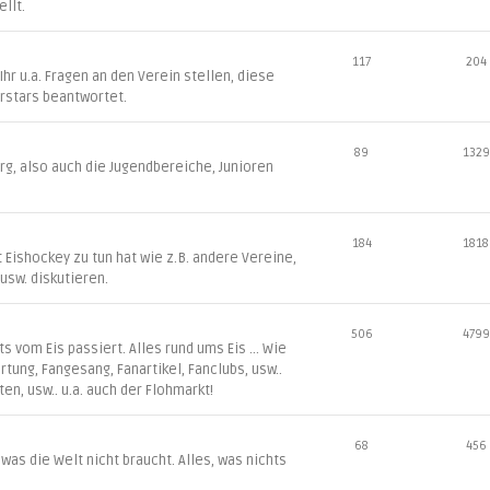
llt.
117
204
r u.a. Fragen an den Verein stellen, diese
rstars beantwortet.
89
1329
g, also auch die Jugendbereiche, Junioren
184
1818
t Eishockey zu tun hat wie z.B. andere Vereine,
L usw. diskutieren.
506
4799
 vom Eis passiert. Alles rund ums Eis ... Wie
irtung, Fangesang, Fanartikel, Fanclubs, usw..
ten, usw.. u.a. auch der Flohmarkt!
68
456
 was die Welt nicht braucht. Alles, was nichts