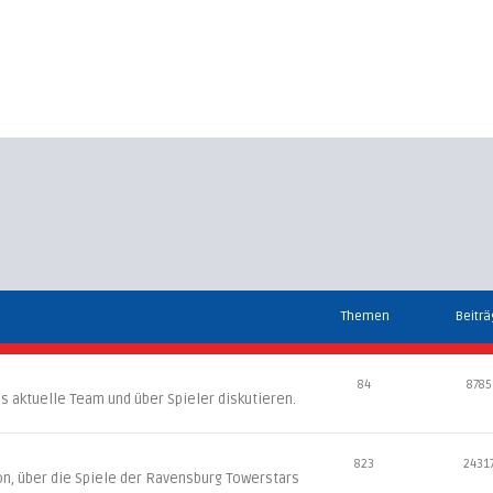
Themen
Beitr
84
8785
s aktuelle Team und über Spieler diskutieren.
823
2431
son, über die Spiele der Ravensburg Towerstars