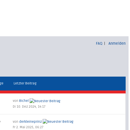
FAQ
|
Anmelden
äge
Letzter Beitrag
von
Bichel
Di 10. Dez 2024, 14:17
von
derkleineprinz
7
Fr 2. Mai 2025, 06:27