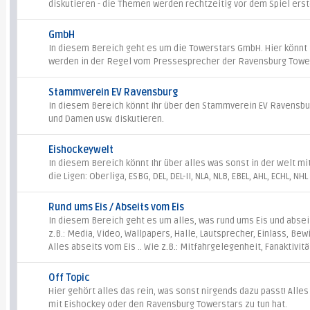
diskutieren - die Themen werden rechtzeitig vor dem Spiel erste
GmbH
In diesem Bereich geht es um die Towerstars GmbH. Hier könnt Ih
werden in der Regel vom Pressesprecher der Ravensburg Towe
Stammverein EV Ravensburg
In diesem Bereich könnt Ihr über den Stammverein EV Ravensbur
und Damen usw. diskutieren.
Eishockeywelt
In diesem Bereich könnt Ihr über alles was sonst in der Welt mi
die Ligen: Oberliga, ESBG, DEL, DEL-II, NLA, NLB, EBEL, AHL, ECHL, NH
Rund ums Eis / Abseits vom Eis
In diesem Bereich geht es um alles, was rund ums Eis und abseits
z.B.: Media, Video, Wallpapers, Halle, Lautsprecher, Einlass, Bew
Alles abseits vom Eis .. Wie z.B.: Mitfahrgelegenheit, Fanaktivitä
Off Topic
Hier gehört alles das rein, was sonst nirgends dazu passt! Alles
mit Eishockey oder den Ravensburg Towerstars zu tun hat.