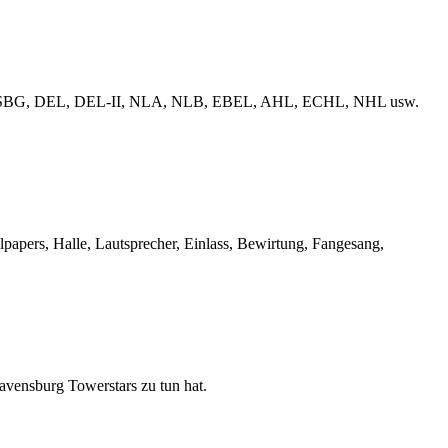
erliga, ESBG, DEL, DEL-II, NLA, NLB, EBEL, AHL, ECHL, NHL usw.
llpapers, Halle, Lautsprecher, Einlass, Bewirtung, Fangesang,
Ravensburg Towerstars zu tun hat.