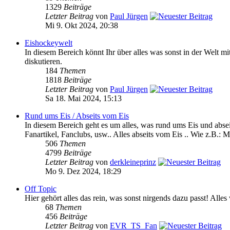
1329
Beiträge
Letzter Beitrag
von
Paul Jürgen
Mi 9. Okt 2024, 20:38
Eishockeywelt
In diesem Bereich könnt Ihr über alles was sonst in der We
diskutieren.
184
Themen
1818
Beiträge
Letzter Beitrag
von
Paul Jürgen
Sa 18. Mai 2024, 15:13
Rund ums Eis / Abseits vom Eis
In diesem Bereich geht es um alles, was rund ums Eis und absei
Fanartikel, Fanclubs, usw.. Alles abseits vom Eis .. Wie z.B.: M
506
Themen
4799
Beiträge
Letzter Beitrag
von
derkleineprinz
Mo 9. Dez 2024, 18:29
Off Topic
Hier gehört alles das rein, was sonst nirgends dazu passt! Alle
68
Themen
456
Beiträge
Letzter Beitrag
von
EVR_TS_Fan