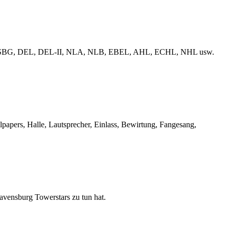
erliga, ESBG, DEL, DEL-II, NLA, NLB, EBEL, AHL, ECHL, NHL usw.
llpapers, Halle, Lautsprecher, Einlass, Bewirtung, Fangesang,
Ravensburg Towerstars zu tun hat.