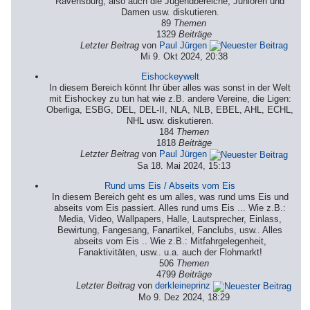
Ravensburg, also auch die Jugendbereiche, Junioren und
Damen usw. diskutieren.
89
Themen
1329
Beiträge
Letzter Beitrag
von
Paul Jürgen
Mi 9. Okt 2024, 20:38
Eishockeywelt
In diesem Bereich könnt Ihr über alles was sonst in der Welt
mit Eishockey zu tun hat wie z.B. andere Vereine, die Ligen:
Oberliga, ESBG, DEL, DEL-II, NLA, NLB, EBEL, AHL, ECHL,
NHL usw. diskutieren.
184
Themen
1818
Beiträge
Letzter Beitrag
von
Paul Jürgen
Sa 18. Mai 2024, 15:13
Rund ums Eis / Abseits vom Eis
In diesem Bereich geht es um alles, was rund ums Eis und
abseits vom Eis passiert. Alles rund ums Eis ... Wie z.B.:
Media, Video, Wallpapers, Halle, Lautsprecher, Einlass,
Bewirtung, Fangesang, Fanartikel, Fanclubs, usw.. Alles
abseits vom Eis .. Wie z.B.: Mitfahrgelegenheit,
Fanaktivitäten, usw.. u.a. auch der Flohmarkt!
506
Themen
4799
Beiträge
Letzter Beitrag
von
derkleineprinz
Mo 9. Dez 2024, 18:29