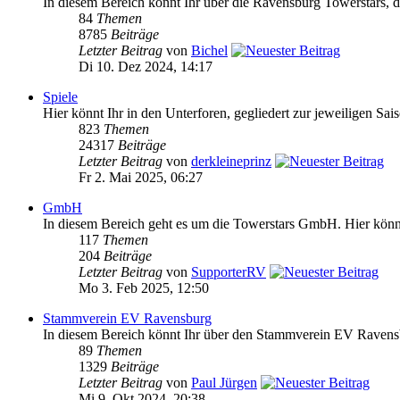
In diesem Bereich könnt Ihr über die Ravensburg Towerstars, da
84
Themen
8785
Beiträge
Letzter Beitrag
von
Bichel
Di 10. Dez 2024, 14:17
Spiele
Hier könnt Ihr in den Unterforen, gegliedert zur jeweiligen Sai
823
Themen
24317
Beiträge
Letzter Beitrag
von
derkleineprinz
Fr 2. Mai 2025, 06:27
GmbH
In diesem Bereich geht es um die Towerstars GmbH. Hier könnt 
117
Themen
204
Beiträge
Letzter Beitrag
von
SupporterRV
Mo 3. Feb 2025, 12:50
Stammverein EV Ravensburg
In diesem Bereich könnt Ihr über den Stammverein EV Ravensb
89
Themen
1329
Beiträge
Letzter Beitrag
von
Paul Jürgen
Mi 9. Okt 2024, 20:38