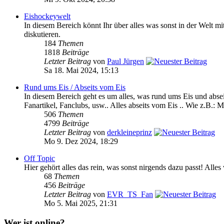
Eishockeywelt
In diesem Bereich könnt Ihr über alles was sonst in der We
diskutieren.
184
Themen
1818
Beiträge
Letzter Beitrag
von
Paul Jürgen
Sa 18. Mai 2024, 15:13
Rund ums Eis / Abseits vom Eis
In diesem Bereich geht es um alles, was rund ums Eis und absei
Fanartikel, Fanclubs, usw.. Alles abseits vom Eis .. Wie z.B.: M
506
Themen
4799
Beiträge
Letzter Beitrag
von
derkleineprinz
Mo 9. Dez 2024, 18:29
Off Topic
Hier gehört alles das rein, was sonst nirgends dazu passt! Alle
68
Themen
456
Beiträge
Letzter Beitrag
von
EVR_TS_Fan
Mo 5. Mai 2025, 21:31
Wer ist online?