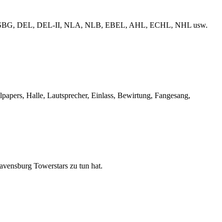
erliga, ESBG, DEL, DEL-II, NLA, NLB, EBEL, AHL, ECHL, NHL usw.
llpapers, Halle, Lautsprecher, Einlass, Bewirtung, Fangesang,
Ravensburg Towerstars zu tun hat.