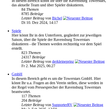
In diesem Bereich könnt Ihr über die Ravensburg Towerstars,
das aktuelle Team und über Spieler diskutieren.
84
Themen
8785
Beiträge
Letzter Beitrag
von
Bichel
Di 10. Dez 2024, 14:17
Spiele
Hier könnt Ihr in den Unterforen, gegliedert zur jeweiligen
Saison, über die Spiele der Ravensburg Towerstars
diskutieren - die Themen werden rechtzeitig vor dem Spiel
erstellt.
823
Themen
24317
Beiträge
Letzter Beitrag
von
derkleineprinz
Fr 2. Mai 2025, 06:27
GmbH
In diesem Bereich geht es um die Towerstars GmbH. Hier
könnt Ihr u.a. Fragen an den Verein stellen, diese werden in
der Regel vom Pressesprecher der Ravensburg Towerstars
beantwortet.
117
Themen
204
Beiträge
Letzter Beitrag
von
SupporterRV