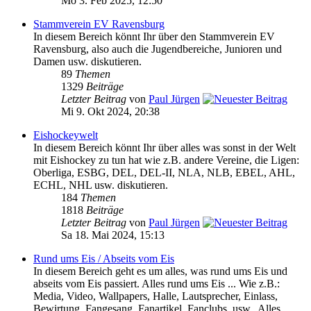
Mo 3. Feb 2025, 12:50
Stammverein EV Ravensburg
In diesem Bereich könnt Ihr über den Stammverein EV
Ravensburg, also auch die Jugendbereiche, Junioren und
Damen usw. diskutieren.
89
Themen
1329
Beiträge
Letzter Beitrag
von
Paul Jürgen
Mi 9. Okt 2024, 20:38
Eishockeywelt
In diesem Bereich könnt Ihr über alles was sonst in der Welt
mit Eishockey zu tun hat wie z.B. andere Vereine, die Ligen:
Oberliga, ESBG, DEL, DEL-II, NLA, NLB, EBEL, AHL,
ECHL, NHL usw. diskutieren.
184
Themen
1818
Beiträge
Letzter Beitrag
von
Paul Jürgen
Sa 18. Mai 2024, 15:13
Rund ums Eis / Abseits vom Eis
In diesem Bereich geht es um alles, was rund ums Eis und
abseits vom Eis passiert. Alles rund ums Eis ... Wie z.B.:
Media, Video, Wallpapers, Halle, Lautsprecher, Einlass,
Bewirtung, Fangesang, Fanartikel, Fanclubs, usw.. Alles