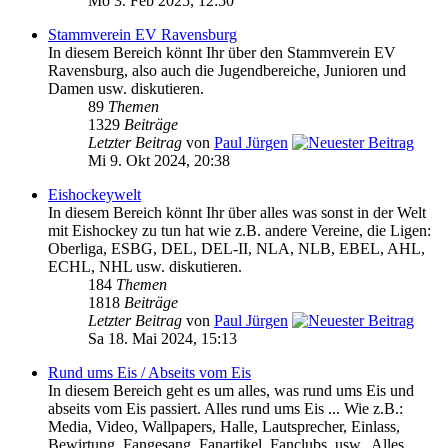
Mo 3. Feb 2025, 12:50
Stammverein EV Ravensburg
In diesem Bereich könnt Ihr über den Stammverein EV
Ravensburg, also auch die Jugendbereiche, Junioren und
Damen usw. diskutieren.
89
Themen
1329
Beiträge
Letzter Beitrag
von
Paul Jürgen
Mi 9. Okt 2024, 20:38
Eishockeywelt
In diesem Bereich könnt Ihr über alles was sonst in der Welt
mit Eishockey zu tun hat wie z.B. andere Vereine, die Ligen:
Oberliga, ESBG, DEL, DEL-II, NLA, NLB, EBEL, AHL,
ECHL, NHL usw. diskutieren.
184
Themen
1818
Beiträge
Letzter Beitrag
von
Paul Jürgen
Sa 18. Mai 2024, 15:13
Rund ums Eis / Abseits vom Eis
In diesem Bereich geht es um alles, was rund ums Eis und
abseits vom Eis passiert. Alles rund ums Eis ... Wie z.B.:
Media, Video, Wallpapers, Halle, Lautsprecher, Einlass,
Bewirtung, Fangesang, Fanartikel, Fanclubs, usw.. Alles