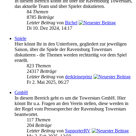
In diesem Bereich könnt Ihr über die Ravensburg Towerstars,
das aktuelle Team und über Spieler diskutieren.
84
Themen
8785
Beiträge
Letzter Beitrag
von
Bichel
Di 10. Dez 2024, 14:17
Spiele
Hier könnt Ihr in den Unterforen, gegliedert zur jeweiligen
Saison, über die Spiele der Ravensburg Towerstars
diskutieren - die Themen werden rechtzeitig vor dem Spiel
erstellt.
823
Themen
24317
Beiträge
Letzter Beitrag
von
derkleineprinz
Fr 2. Mai 2025, 06:27
GmbH
In diesem Bereich geht es um die Towerstars GmbH. Hier
könnt Ihr u.a. Fragen an den Verein stellen, diese werden in
der Regel vom Pressesprecher der Ravensburg Towerstars
beantwortet.
117
Themen
204
Beiträge
Letzter Beitrag
von
SupporterRV