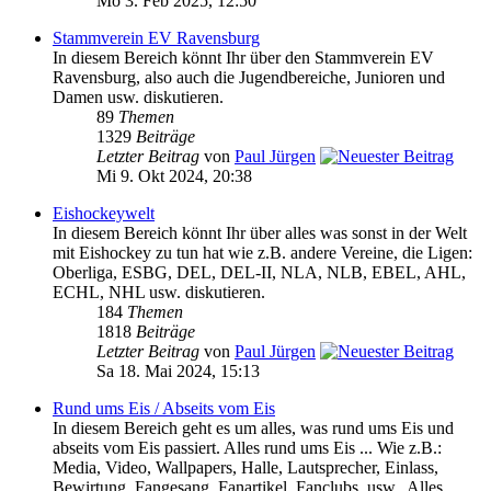
Mo 3. Feb 2025, 12:50
Stammverein EV Ravensburg
In diesem Bereich könnt Ihr über den Stammverein EV
Ravensburg, also auch die Jugendbereiche, Junioren und
Damen usw. diskutieren.
89
Themen
1329
Beiträge
Letzter Beitrag
von
Paul Jürgen
Mi 9. Okt 2024, 20:38
Eishockeywelt
In diesem Bereich könnt Ihr über alles was sonst in der Welt
mit Eishockey zu tun hat wie z.B. andere Vereine, die Ligen:
Oberliga, ESBG, DEL, DEL-II, NLA, NLB, EBEL, AHL,
ECHL, NHL usw. diskutieren.
184
Themen
1818
Beiträge
Letzter Beitrag
von
Paul Jürgen
Sa 18. Mai 2024, 15:13
Rund ums Eis / Abseits vom Eis
In diesem Bereich geht es um alles, was rund ums Eis und
abseits vom Eis passiert. Alles rund ums Eis ... Wie z.B.:
Media, Video, Wallpapers, Halle, Lautsprecher, Einlass,
Bewirtung, Fangesang, Fanartikel, Fanclubs, usw.. Alles