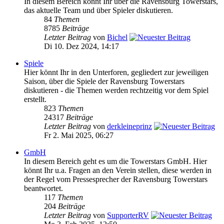
In diesem Bereich könnt Ihr über die Ravensburg Towerstars,
das aktuelle Team und über Spieler diskutieren.
84
Themen
8785
Beiträge
Letzter Beitrag
von
Bichel
Di 10. Dez 2024, 14:17
Spiele
Hier könnt Ihr in den Unterforen, gegliedert zur jeweiligen
Saison, über die Spiele der Ravensburg Towerstars
diskutieren - die Themen werden rechtzeitig vor dem Spiel
erstellt.
823
Themen
24317
Beiträge
Letzter Beitrag
von
derkleineprinz
Fr 2. Mai 2025, 06:27
GmbH
In diesem Bereich geht es um die Towerstars GmbH. Hier
könnt Ihr u.a. Fragen an den Verein stellen, diese werden in
der Regel vom Pressesprecher der Ravensburg Towerstars
beantwortet.
117
Themen
204
Beiträge
Letzter Beitrag
von
SupporterRV