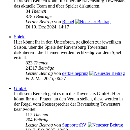
In diesem Bereich könnt Ihr über die Ravensburg Towerstars,
das aktuelle Team und über Spieler diskutieren.
84
Themen
8785
Beiträge
Letzter Beitrag
von
Bichel
Di 10. Dez 2024, 14:17
Spiele
Hier könnt Ihr in den Unterforen, gegliedert zur jeweiligen
Saison, über die Spiele der Ravensburg Towerstars
diskutieren - die Themen werden rechtzeitig vor dem Spiel
erstellt.
823
Themen
24317
Beiträge
Letzter Beitrag
von
derkleineprinz
Fr 2. Mai 2025, 06:27
GmbH
In diesem Bereich geht es um die Towerstars GmbH. Hier
könnt Ihr u.a. Fragen an den Verein stellen, diese werden in
der Regel vom Pressesprecher der Ravensburg Towerstars
beantwortet.
117
Themen
204
Beiträge
Letzter Beitrag
von
SupporterRV