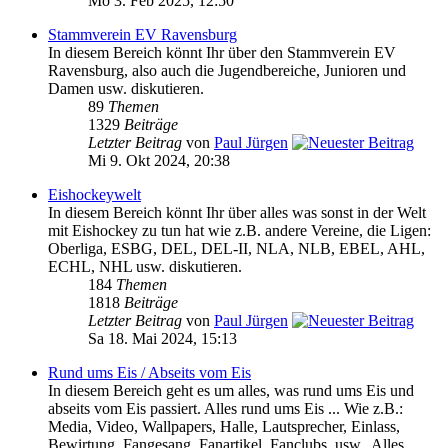
Mo 3. Feb 2025, 12:50
Stammverein EV Ravensburg
In diesem Bereich könnt Ihr über den Stammverein EV
Ravensburg, also auch die Jugendbereiche, Junioren und
Damen usw. diskutieren.
89
Themen
1329
Beiträge
Letzter Beitrag
von
Paul Jürgen
Mi 9. Okt 2024, 20:38
Eishockeywelt
In diesem Bereich könnt Ihr über alles was sonst in der Welt
mit Eishockey zu tun hat wie z.B. andere Vereine, die Ligen:
Oberliga, ESBG, DEL, DEL-II, NLA, NLB, EBEL, AHL,
ECHL, NHL usw. diskutieren.
184
Themen
1818
Beiträge
Letzter Beitrag
von
Paul Jürgen
Sa 18. Mai 2024, 15:13
Rund ums Eis / Abseits vom Eis
In diesem Bereich geht es um alles, was rund ums Eis und
abseits vom Eis passiert. Alles rund ums Eis ... Wie z.B.:
Media, Video, Wallpapers, Halle, Lautsprecher, Einlass,
Bewirtung, Fangesang, Fanartikel, Fanclubs, usw.. Alles