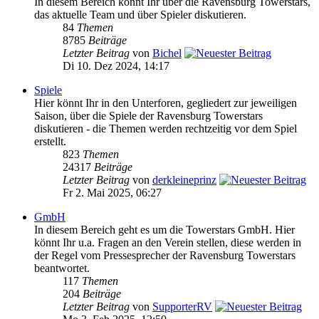
In diesem Bereich könnt Ihr über die Ravensburg Towerstars,
das aktuelle Team und über Spieler diskutieren.
84
Themen
8785
Beiträge
Letzter Beitrag
von
Bichel
Di 10. Dez 2024, 14:17
Spiele
Hier könnt Ihr in den Unterforen, gegliedert zur jeweiligen
Saison, über die Spiele der Ravensburg Towerstars
diskutieren - die Themen werden rechtzeitig vor dem Spiel
erstellt.
823
Themen
24317
Beiträge
Letzter Beitrag
von
derkleineprinz
Fr 2. Mai 2025, 06:27
GmbH
In diesem Bereich geht es um die Towerstars GmbH. Hier
könnt Ihr u.a. Fragen an den Verein stellen, diese werden in
der Regel vom Pressesprecher der Ravensburg Towerstars
beantwortet.
117
Themen
204
Beiträge
Letzter Beitrag
von
SupporterRV