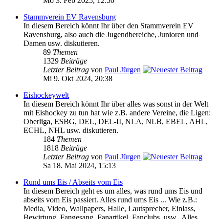
Mo 3. Feb 2025, 12:50
Stammverein EV Ravensburg
In diesem Bereich könnt Ihr über den Stammverein EV
Ravensburg, also auch die Jugendbereiche, Junioren und
Damen usw. diskutieren.
89
Themen
1329
Beiträge
Letzter Beitrag
von
Paul Jürgen
Mi 9. Okt 2024, 20:38
Eishockeywelt
In diesem Bereich könnt Ihr über alles was sonst in der Welt
mit Eishockey zu tun hat wie z.B. andere Vereine, die Ligen:
Oberliga, ESBG, DEL, DEL-II, NLA, NLB, EBEL, AHL,
ECHL, NHL usw. diskutieren.
184
Themen
1818
Beiträge
Letzter Beitrag
von
Paul Jürgen
Sa 18. Mai 2024, 15:13
Rund ums Eis / Abseits vom Eis
In diesem Bereich geht es um alles, was rund ums Eis und
abseits vom Eis passiert. Alles rund ums Eis ... Wie z.B.:
Media, Video, Wallpapers, Halle, Lautsprecher, Einlass,
Bewirtung, Fangesang, Fanartikel, Fanclubs, usw.. Alles