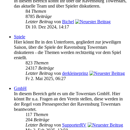
In diesem Bereich könnt Ihr über die Ravensburg Towerstars,
das aktuelle Team und über Spieler diskutieren.
84
Themen
8785
Beiträge
Letzter Beitrag
von
Bichel
Di 10. Dez 2024, 14:17
Spiele
Hier könnt Ihr in den Unterforen, gegliedert zur jeweiligen
Saison, über die Spiele der Ravensburg Towerstars
diskutieren - die Themen werden rechtzeitig vor dem Spiel
erstellt.
823
Themen
24317
Beiträge
Letzter Beitrag
von
derkleineprinz
Fr 2. Mai 2025, 06:27
GmbH
In diesem Bereich geht es um die Towerstars GmbH. Hier
könnt Ihr u.a. Fragen an den Verein stellen, diese werden in
der Regel vom Pressesprecher der Ravensburg Towerstars
beantwortet.
117
Themen
204
Beiträge
Letzter Beitrag
von
SupporterRV