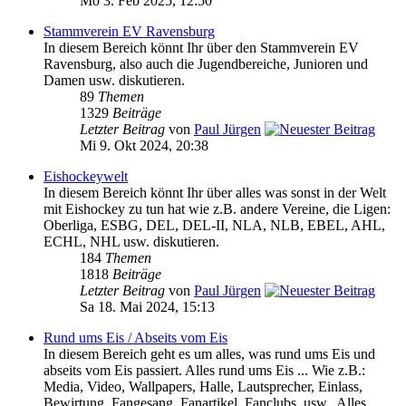
Mo 3. Feb 2025, 12:50
Stammverein EV Ravensburg
In diesem Bereich könnt Ihr über den Stammverein EV
Ravensburg, also auch die Jugendbereiche, Junioren und
Damen usw. diskutieren.
89
Themen
1329
Beiträge
Letzter Beitrag
von
Paul Jürgen
Mi 9. Okt 2024, 20:38
Eishockeywelt
In diesem Bereich könnt Ihr über alles was sonst in der Welt
mit Eishockey zu tun hat wie z.B. andere Vereine, die Ligen:
Oberliga, ESBG, DEL, DEL-II, NLA, NLB, EBEL, AHL,
ECHL, NHL usw. diskutieren.
184
Themen
1818
Beiträge
Letzter Beitrag
von
Paul Jürgen
Sa 18. Mai 2024, 15:13
Rund ums Eis / Abseits vom Eis
In diesem Bereich geht es um alles, was rund ums Eis und
abseits vom Eis passiert. Alles rund ums Eis ... Wie z.B.:
Media, Video, Wallpapers, Halle, Lautsprecher, Einlass,
Bewirtung, Fangesang, Fanartikel, Fanclubs, usw.. Alles