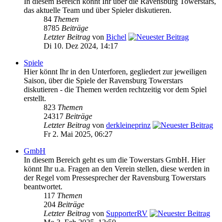
In diesem Bereich könnt Ihr über die Ravensburg Towerstars,
das aktuelle Team und über Spieler diskutieren.
84
Themen
8785
Beiträge
Letzter Beitrag
von
Bichel
Di 10. Dez 2024, 14:17
Spiele
Hier könnt Ihr in den Unterforen, gegliedert zur jeweiligen
Saison, über die Spiele der Ravensburg Towerstars
diskutieren - die Themen werden rechtzeitig vor dem Spiel
erstellt.
823
Themen
24317
Beiträge
Letzter Beitrag
von
derkleineprinz
Fr 2. Mai 2025, 06:27
GmbH
In diesem Bereich geht es um die Towerstars GmbH. Hier
könnt Ihr u.a. Fragen an den Verein stellen, diese werden in
der Regel vom Pressesprecher der Ravensburg Towerstars
beantwortet.
117
Themen
204
Beiträge
Letzter Beitrag
von
SupporterRV