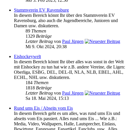
Mo 3. Feb 2025, 12:50
Stammverein EV Ravensburg
In diesem Bereich könnt Ihr über den Stammverein EV
Ravensburg, also auch die Jugendbereiche, Junioren und
Damen usw. diskutieren.
89
Themen
1329
Beiträge
Letzter Beitrag
von
Paul Jürgen
Mi 9. Okt 2024, 20:38
Eishockeywelt
In diesem Bereich könnt Ihr über alles was sonst in der Welt
mit Eishockey zu tun hat wie z.B. andere Vereine, die Ligen:
Oberliga, ESBG, DEL, DEL-II, NLA, NLB, EBEL, AHL,
ECHL, NHL usw. diskutieren.
184
Themen
1818
Beiträge
Letzter Beitrag
von
Paul Jürgen
Sa 18. Mai 2024, 15:13
Rund ums Eis / Abseits vom Eis
In diesem Bereich geht es um alles, was rund ums Eis und
abseits vom Eis passiert. Alles rund ums Eis ... Wie z.B.:
Media, Video, Wallpapers, Halle, Lautsprecher, Einlass,
Bewirtung, Fangesang, Fanartikel, Fanclubs, usw.. Alles