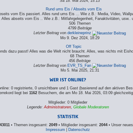
Sa 18. Mai 2024, 15:13
Rund ums Eis / Abseits vom Eis
eits vom Eis passiert. Alles rund ums Eis ... Wie z.B.: Media, Video, Wallpa
 Alles abseits vom Eis .. Wie z.B.: Mitfahrgelegenheit, Fanaktivitäten, usw.. 
506
Themen
4799
Beiträge
Letzter Beitrag
von
derkleineprinz
Mo 9. Dez 2024, 18:29
Off Topic
gends dazu passt! Alles was die Welt nicht braucht. Alles, was nichts mit Ei
68
Themen
456
Beiträge
Letzter Beitrag
von
EVR_TS_Fan
Mo 5. Mai 2025, 21:31
WER IST ONLINE?
line: 0 registrierte, 0 unsichtbare und 1 Gast (basierend auf den aktiven Bes
rrekord liegt bei
1162
Besuchern, die am Mo 18. Mai 2026, 03:09 gleichzeitig
Mitglieder: 0 Mitglieder
Legende:
Administratoren
,
Globale Moderatoren
STATISTIK
43011
• Themen insgesamt:
2049
• Mitglieder insgesamt:
2044
• Unser neues
Impressum
|
Datenschutz