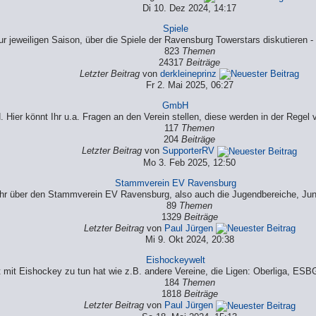
Di 10. Dez 2024, 14:17
Spiele
zur jeweiligen Saison, über die Spiele der Ravensburg Towerstars diskutieren -
823
Themen
24317
Beiträge
Letzter Beitrag
von
derkleineprinz
Fr 2. Mai 2025, 06:27
GmbH
Hier könnt Ihr u.a. Fragen an den Verein stellen, diese werden in der Rege
117
Themen
204
Beiträge
Letzter Beitrag
von
SupporterRV
Mo 3. Feb 2025, 12:50
Stammverein EV Ravensburg
Ihr über den Stammverein EV Ravensburg, also auch die Jugendbereiche, Jun
89
Themen
1329
Beiträge
Letzter Beitrag
von
Paul Jürgen
Mi 9. Okt 2024, 20:38
Eishockeywelt
lt mit Eishockey zu tun hat wie z.B. andere Vereine, die Ligen: Oberliga, 
184
Themen
1818
Beiträge
Letzter Beitrag
von
Paul Jürgen