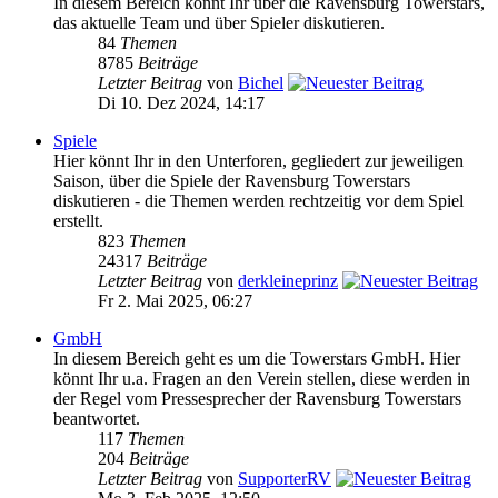
In diesem Bereich könnt Ihr über die Ravensburg Towerstars,
das aktuelle Team und über Spieler diskutieren.
84
Themen
8785
Beiträge
Letzter Beitrag
von
Bichel
Di 10. Dez 2024, 14:17
Spiele
Hier könnt Ihr in den Unterforen, gegliedert zur jeweiligen
Saison, über die Spiele der Ravensburg Towerstars
diskutieren - die Themen werden rechtzeitig vor dem Spiel
erstellt.
823
Themen
24317
Beiträge
Letzter Beitrag
von
derkleineprinz
Fr 2. Mai 2025, 06:27
GmbH
In diesem Bereich geht es um die Towerstars GmbH. Hier
könnt Ihr u.a. Fragen an den Verein stellen, diese werden in
der Regel vom Pressesprecher der Ravensburg Towerstars
beantwortet.
117
Themen
204
Beiträge
Letzter Beitrag
von
SupporterRV