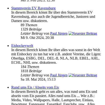
Mo 3. Feb 2025, 12:50
Stammverein EV Ravensburg
In diesem Bereich könnt Ihr über den Stammverein EV
Ravensburg, also auch die Jugendbereiche, Junioren und
Damen usw. diskutieren.
89
Themen
1329
Beiträge
Letzter Beitrag
von
Paul Jürgen
Mi 9. Okt 2024, 20:38
Eishockeywelt
In diesem Bereich könnt Ihr über alles was sonst in der Welt
mit Eishockey zu tun hat wie z.B. andere Vereine, die Ligen:
Oberliga, ESBG, DEL, DEL-II, NLA, NLB, EBEL, AHL,
ECHL, NHL usw. diskutieren.
184
Themen
1818
Beiträge
Letzter Beitrag
von
Paul Jürgen
Sa 18. Mai 2024, 15:13
Rund ums Eis / Abseits vom Eis
In diesem Bereich geht es um alles, was rund ums Eis und
abseits vom Eis passiert. Alles rund ums Eis ... Wie z.B.:
Media, Video, Wallpapers, Halle, Lautsprecher, Einlass,
Bewirtung, Fangesang, Fanartikel, Fanclubs, usw.. Alles