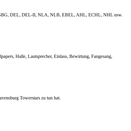
erliga, ESBG, DEL, DEL-II, NLA, NLB, EBEL, AHL, ECHL, NHL usw.
llpapers, Halle, Lautsprecher, Einlass, Bewirtung, Fangesang,
Ravensburg Towerstars zu tun hat.