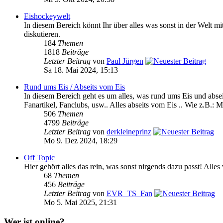
Eishockeywelt
In diesem Bereich könnt Ihr über alles was sonst in der We
diskutieren.
184
Themen
1818
Beiträge
Letzter Beitrag
von
Paul Jürgen
Sa 18. Mai 2024, 15:13
Rund ums Eis / Abseits vom Eis
In diesem Bereich geht es um alles, was rund ums Eis und absei
Fanartikel, Fanclubs, usw.. Alles abseits vom Eis .. Wie z.B.: M
506
Themen
4799
Beiträge
Letzter Beitrag
von
derkleineprinz
Mo 9. Dez 2024, 18:29
Off Topic
Hier gehört alles das rein, was sonst nirgends dazu passt! Alle
68
Themen
456
Beiträge
Letzter Beitrag
von
EVR_TS_Fan
Mo 5. Mai 2025, 21:31
Wer ist online?