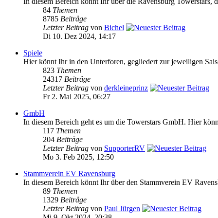
In diesem Bereich könnt Ihr über die Ravensburg Towerstars, da
84
Themen
8785
Beiträge
Letzter Beitrag
von
Bichel
Di 10. Dez 2024, 14:17
Spiele
Hier könnt Ihr in den Unterforen, gegliedert zur jeweiligen Sai
823
Themen
24317
Beiträge
Letzter Beitrag
von
derkleineprinz
Fr 2. Mai 2025, 06:27
GmbH
In diesem Bereich geht es um die Towerstars GmbH. Hier könnt 
117
Themen
204
Beiträge
Letzter Beitrag
von
SupporterRV
Mo 3. Feb 2025, 12:50
Stammverein EV Ravensburg
In diesem Bereich könnt Ihr über den Stammverein EV Ravensb
89
Themen
1329
Beiträge
Letzter Beitrag
von
Paul Jürgen
Mi 9. Okt 2024, 20:38