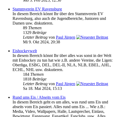
Mo 3. Feb 2025, 12:50
Stammverein EV Ravensburg
In diesem Bereich könnt Ihr über den Stammverein EV
Ravensburg, also auch die Jugendbereiche, Junioren und
Damen usw. diskutieren.
89
Themen
1329
Beiträge
Letzter Beitrag
von
Paul Jürgen
Mi 9. Okt 2024, 20:38
Eishockeywelt
In diesem Bereich könnt Ihr über alles was sonst in der Welt
mit Eishockey zu tun hat wie z.B. andere Vereine, die Ligen:
Oberliga, ESBG, DEL, DEL-II, NLA, NLB, EBEL, AHL,
ECHL, NHL usw. diskutieren.
184
Themen
1818
Beiträge
Letzter Beitrag
von
Paul Jürgen
Sa 18. Mai 2024, 15:13
Rund ums Eis / Abseits vom Eis
In diesem Bereich geht es um alles, was rund ums Eis und
abseits vom Eis passiert. Alles rund ums Eis ... Wie z.B.:
Media, Video, Wallpapers, Halle, Lautsprecher, Einlass,
Bewirtung, Fangesang, Fanartikel, Fanclubs, usw.. Alles