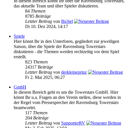
In diesem Bereich könnt Ihr über die Ravensburg Towerstars,
das aktuelle Team und über Spieler diskutieren.
84
Themen
8785
Beiträge
Letzter Beitrag
von
Bichel
Di 10. Dez 2024, 14:17
Spiele
Hier könnt Ihr in den Unterforen, gegliedert zur jeweiligen
Saison, über die Spiele der Ravensburg Towerstars
diskutieren - die Themen werden rechtzeitig vor dem Spiel
erstellt.
823
Themen
24317
Beiträge
Letzter Beitrag
von
derkleineprinz
Fr 2. Mai 2025, 06:27
GmbH
In diesem Bereich geht es um die Towerstars GmbH. Hier
könnt Ihr u.a. Fragen an den Verein stellen, diese werden in
der Regel vom Pressesprecher der Ravensburg Towerstars
beantwortet.
117
Themen
204
Beiträge
Letzter Beitrag
von
SupporterRV