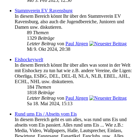
Mo 3. Feb 2025, 12:50
Stammverein EV Ravensburg
In diesem Bereich könnt Ihr über den Stammverein EV
Ravensburg, also auch die Jugendbereiche, Junioren und
Damen usw. diskutieren.
89
Themen
1329
Beiträge
Letzter Beitrag
von
Paul Jürgen
Mi 9. Okt 2024, 20:38
Eishockeywelt
In diesem Bereich könnt Ihr über alles was sonst in der Welt
mit Eishockey zu tun hat wie z.B. andere Vereine, die Ligen:
Oberliga, ESBG, DEL, DEL-II, NLA, NLB, EBEL, AHL,
ECHL, NHL usw. diskutieren.
184
Themen
1818
Beiträge
Letzter Beitrag
von
Paul Jürgen
Sa 18. Mai 2024, 15:13
Rund ums Eis / Abseits vom Eis
In diesem Bereich geht es um alles, was rund ums Eis und
abseits vom Eis passiert. Alles rund ums Eis ... Wie z.B.:
Media, Video, Wallpapers, Halle, Lautsprecher, Einlass,
Bewirtung, Fangesang, Fanartikel, Fanclubs, usw.. Alles