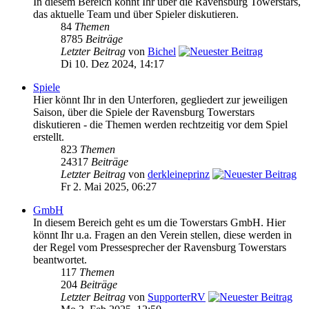
In diesem Bereich könnt Ihr über die Ravensburg Towerstars,
das aktuelle Team und über Spieler diskutieren.
84
Themen
8785
Beiträge
Letzter Beitrag
von
Bichel
Di 10. Dez 2024, 14:17
Spiele
Hier könnt Ihr in den Unterforen, gegliedert zur jeweiligen
Saison, über die Spiele der Ravensburg Towerstars
diskutieren - die Themen werden rechtzeitig vor dem Spiel
erstellt.
823
Themen
24317
Beiträge
Letzter Beitrag
von
derkleineprinz
Fr 2. Mai 2025, 06:27
GmbH
In diesem Bereich geht es um die Towerstars GmbH. Hier
könnt Ihr u.a. Fragen an den Verein stellen, diese werden in
der Regel vom Pressesprecher der Ravensburg Towerstars
beantwortet.
117
Themen
204
Beiträge
Letzter Beitrag
von
SupporterRV