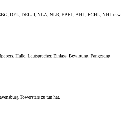
erliga, ESBG, DEL, DEL-II, NLA, NLB, EBEL, AHL, ECHL, NHL usw.
llpapers, Halle, Lautsprecher, Einlass, Bewirtung, Fangesang,
Ravensburg Towerstars zu tun hat.