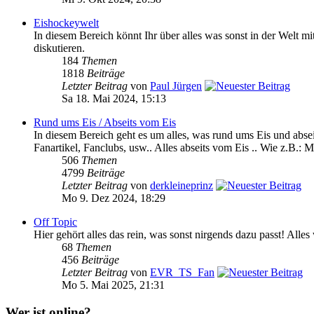
Eishockeywelt
In diesem Bereich könnt Ihr über alles was sonst in der We
diskutieren.
184
Themen
1818
Beiträge
Letzter Beitrag
von
Paul Jürgen
Sa 18. Mai 2024, 15:13
Rund ums Eis / Abseits vom Eis
In diesem Bereich geht es um alles, was rund ums Eis und absei
Fanartikel, Fanclubs, usw.. Alles abseits vom Eis .. Wie z.B.: M
506
Themen
4799
Beiträge
Letzter Beitrag
von
derkleineprinz
Mo 9. Dez 2024, 18:29
Off Topic
Hier gehört alles das rein, was sonst nirgends dazu passt! Alle
68
Themen
456
Beiträge
Letzter Beitrag
von
EVR_TS_Fan
Mo 5. Mai 2025, 21:31
Wer ist online?