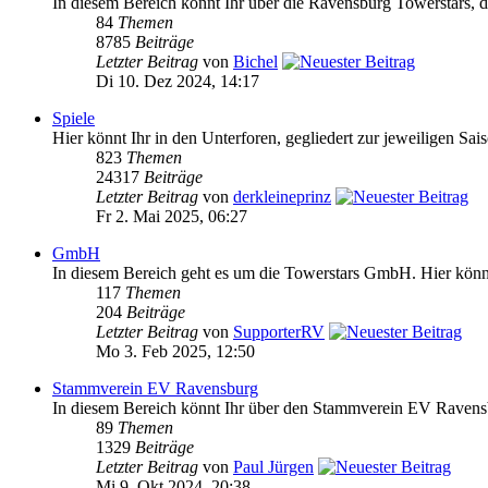
In diesem Bereich könnt Ihr über die Ravensburg Towerstars, da
84
Themen
8785
Beiträge
Letzter Beitrag
von
Bichel
Di 10. Dez 2024, 14:17
Spiele
Hier könnt Ihr in den Unterforen, gegliedert zur jeweiligen Sai
823
Themen
24317
Beiträge
Letzter Beitrag
von
derkleineprinz
Fr 2. Mai 2025, 06:27
GmbH
In diesem Bereich geht es um die Towerstars GmbH. Hier könnt 
117
Themen
204
Beiträge
Letzter Beitrag
von
SupporterRV
Mo 3. Feb 2025, 12:50
Stammverein EV Ravensburg
In diesem Bereich könnt Ihr über den Stammverein EV Ravensb
89
Themen
1329
Beiträge
Letzter Beitrag
von
Paul Jürgen
Mi 9. Okt 2024, 20:38