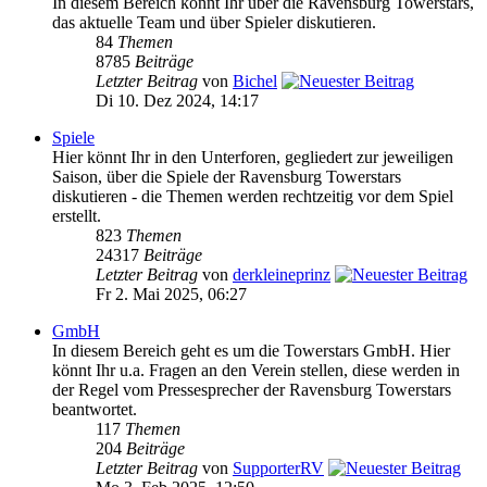
In diesem Bereich könnt Ihr über die Ravensburg Towerstars,
das aktuelle Team und über Spieler diskutieren.
84
Themen
8785
Beiträge
Letzter Beitrag
von
Bichel
Di 10. Dez 2024, 14:17
Spiele
Hier könnt Ihr in den Unterforen, gegliedert zur jeweiligen
Saison, über die Spiele der Ravensburg Towerstars
diskutieren - die Themen werden rechtzeitig vor dem Spiel
erstellt.
823
Themen
24317
Beiträge
Letzter Beitrag
von
derkleineprinz
Fr 2. Mai 2025, 06:27
GmbH
In diesem Bereich geht es um die Towerstars GmbH. Hier
könnt Ihr u.a. Fragen an den Verein stellen, diese werden in
der Regel vom Pressesprecher der Ravensburg Towerstars
beantwortet.
117
Themen
204
Beiträge
Letzter Beitrag
von
SupporterRV