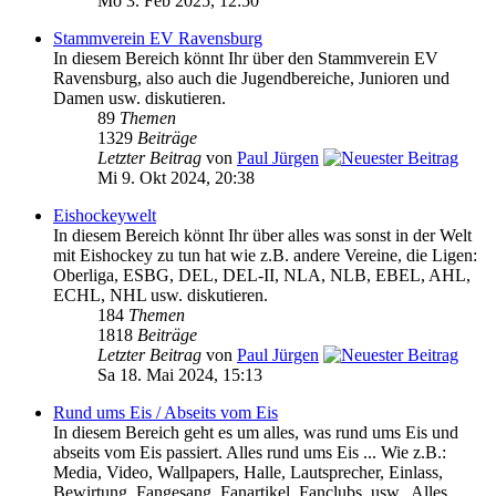
Mo 3. Feb 2025, 12:50
Stammverein EV Ravensburg
In diesem Bereich könnt Ihr über den Stammverein EV
Ravensburg, also auch die Jugendbereiche, Junioren und
Damen usw. diskutieren.
89
Themen
1329
Beiträge
Letzter Beitrag
von
Paul Jürgen
Mi 9. Okt 2024, 20:38
Eishockeywelt
In diesem Bereich könnt Ihr über alles was sonst in der Welt
mit Eishockey zu tun hat wie z.B. andere Vereine, die Ligen:
Oberliga, ESBG, DEL, DEL-II, NLA, NLB, EBEL, AHL,
ECHL, NHL usw. diskutieren.
184
Themen
1818
Beiträge
Letzter Beitrag
von
Paul Jürgen
Sa 18. Mai 2024, 15:13
Rund ums Eis / Abseits vom Eis
In diesem Bereich geht es um alles, was rund ums Eis und
abseits vom Eis passiert. Alles rund ums Eis ... Wie z.B.:
Media, Video, Wallpapers, Halle, Lautsprecher, Einlass,
Bewirtung, Fangesang, Fanartikel, Fanclubs, usw.. Alles