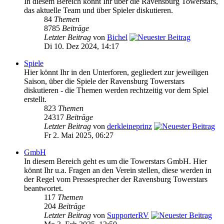
In diesem Bereich könnt Ihr über die Ravensburg Towerstars,
das aktuelle Team und über Spieler diskutieren.
84
Themen
8785
Beiträge
Letzter Beitrag
von
Bichel
Di 10. Dez 2024, 14:17
Spiele
Hier könnt Ihr in den Unterforen, gegliedert zur jeweiligen
Saison, über die Spiele der Ravensburg Towerstars
diskutieren - die Themen werden rechtzeitig vor dem Spiel
erstellt.
823
Themen
24317
Beiträge
Letzter Beitrag
von
derkleineprinz
Fr 2. Mai 2025, 06:27
GmbH
In diesem Bereich geht es um die Towerstars GmbH. Hier
könnt Ihr u.a. Fragen an den Verein stellen, diese werden in
der Regel vom Pressesprecher der Ravensburg Towerstars
beantwortet.
117
Themen
204
Beiträge
Letzter Beitrag
von
SupporterRV