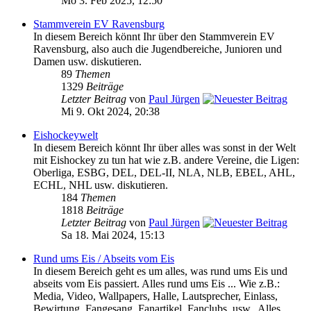
Mo 3. Feb 2025, 12:50
Stammverein EV Ravensburg
In diesem Bereich könnt Ihr über den Stammverein EV
Ravensburg, also auch die Jugendbereiche, Junioren und
Damen usw. diskutieren.
89
Themen
1329
Beiträge
Letzter Beitrag
von
Paul Jürgen
Mi 9. Okt 2024, 20:38
Eishockeywelt
In diesem Bereich könnt Ihr über alles was sonst in der Welt
mit Eishockey zu tun hat wie z.B. andere Vereine, die Ligen:
Oberliga, ESBG, DEL, DEL-II, NLA, NLB, EBEL, AHL,
ECHL, NHL usw. diskutieren.
184
Themen
1818
Beiträge
Letzter Beitrag
von
Paul Jürgen
Sa 18. Mai 2024, 15:13
Rund ums Eis / Abseits vom Eis
In diesem Bereich geht es um alles, was rund ums Eis und
abseits vom Eis passiert. Alles rund ums Eis ... Wie z.B.:
Media, Video, Wallpapers, Halle, Lautsprecher, Einlass,
Bewirtung, Fangesang, Fanartikel, Fanclubs, usw.. Alles