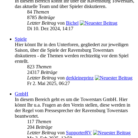
In diesem Bereich könnt Ihr über die Ravensburg Towerstars,
das aktuelle Team und über Spieler diskutieren.
84
Themen
8785
Beiträge
Letzter Beitrag
von
Bichel
Di 10. Dez 2024, 14:17
Spiele
Hier könnt Ihr in den Unterforen, gegliedert zur jeweiligen
Saison, über die Spiele der Ravensburg Towerstars
diskutieren - die Themen werden rechtzeitig vor dem Spiel
erstellt.
823
Themen
24317
Beiträge
Letzter Beitrag
von
derkleineprinz
Fr 2. Mai 2025, 06:27
GmbH
In diesem Bereich geht es um die Towerstars GmbH. Hier
könnt Ihr u.a. Fragen an den Verein stellen, diese werden in
der Regel vom Pressesprecher der Ravensburg Towerstars
beantwortet.
117
Themen
204
Beiträge
Letzter Beitrag
von
SupporterRV