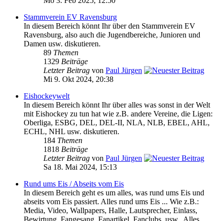
Mo 3. Feb 2025, 12:50
Stammverein EV Ravensburg
In diesem Bereich könnt Ihr über den Stammverein EV
Ravensburg, also auch die Jugendbereiche, Junioren und
Damen usw. diskutieren.
89
Themen
1329
Beiträge
Letzter Beitrag
von
Paul Jürgen
Mi 9. Okt 2024, 20:38
Eishockeywelt
In diesem Bereich könnt Ihr über alles was sonst in der Welt
mit Eishockey zu tun hat wie z.B. andere Vereine, die Ligen:
Oberliga, ESBG, DEL, DEL-II, NLA, NLB, EBEL, AHL,
ECHL, NHL usw. diskutieren.
184
Themen
1818
Beiträge
Letzter Beitrag
von
Paul Jürgen
Sa 18. Mai 2024, 15:13
Rund ums Eis / Abseits vom Eis
In diesem Bereich geht es um alles, was rund ums Eis und
abseits vom Eis passiert. Alles rund ums Eis ... Wie z.B.:
Media, Video, Wallpapers, Halle, Lautsprecher, Einlass,
Bewirtung, Fangesang, Fanartikel, Fanclubs, usw.. Alles