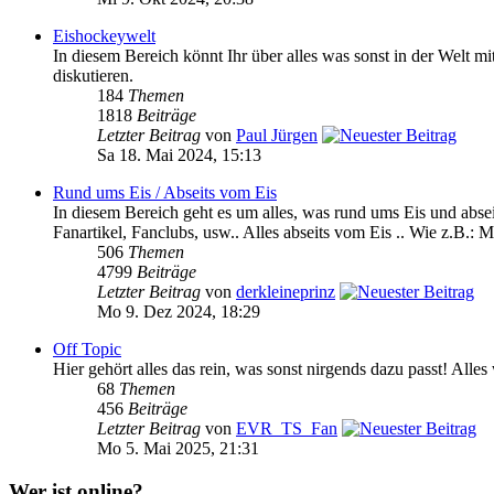
Eishockeywelt
In diesem Bereich könnt Ihr über alles was sonst in der We
diskutieren.
184
Themen
1818
Beiträge
Letzter Beitrag
von
Paul Jürgen
Sa 18. Mai 2024, 15:13
Rund ums Eis / Abseits vom Eis
In diesem Bereich geht es um alles, was rund ums Eis und absei
Fanartikel, Fanclubs, usw.. Alles abseits vom Eis .. Wie z.B.: M
506
Themen
4799
Beiträge
Letzter Beitrag
von
derkleineprinz
Mo 9. Dez 2024, 18:29
Off Topic
Hier gehört alles das rein, was sonst nirgends dazu passt! Alle
68
Themen
456
Beiträge
Letzter Beitrag
von
EVR_TS_Fan
Mo 5. Mai 2025, 21:31
Wer ist online?