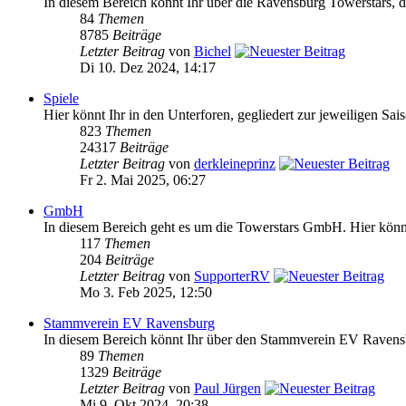
In diesem Bereich könnt Ihr über die Ravensburg Towerstars, da
84
Themen
8785
Beiträge
Letzter Beitrag
von
Bichel
Di 10. Dez 2024, 14:17
Spiele
Hier könnt Ihr in den Unterforen, gegliedert zur jeweiligen Sai
823
Themen
24317
Beiträge
Letzter Beitrag
von
derkleineprinz
Fr 2. Mai 2025, 06:27
GmbH
In diesem Bereich geht es um die Towerstars GmbH. Hier könnt 
117
Themen
204
Beiträge
Letzter Beitrag
von
SupporterRV
Mo 3. Feb 2025, 12:50
Stammverein EV Ravensburg
In diesem Bereich könnt Ihr über den Stammverein EV Ravensb
89
Themen
1329
Beiträge
Letzter Beitrag
von
Paul Jürgen
Mi 9. Okt 2024, 20:38