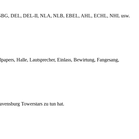
erliga, ESBG, DEL, DEL-II, NLA, NLB, EBEL, AHL, ECHL, NHL usw.
llpapers, Halle, Lautsprecher, Einlass, Bewirtung, Fangesang,
Ravensburg Towerstars zu tun hat.