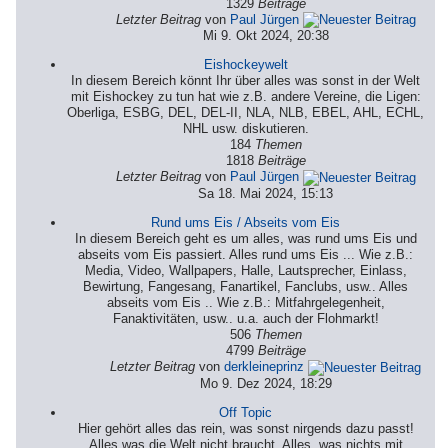
1329
Beiträge
Letzter Beitrag
von
Paul Jürgen
Mi 9. Okt 2024, 20:38
Eishockeywelt
In diesem Bereich könnt Ihr über alles was sonst in der Welt
mit Eishockey zu tun hat wie z.B. andere Vereine, die Ligen:
Oberliga, ESBG, DEL, DEL-II, NLA, NLB, EBEL, AHL, ECHL,
NHL usw. diskutieren.
184
Themen
1818
Beiträge
Letzter Beitrag
von
Paul Jürgen
Sa 18. Mai 2024, 15:13
Rund ums Eis / Abseits vom Eis
In diesem Bereich geht es um alles, was rund ums Eis und
abseits vom Eis passiert. Alles rund ums Eis ... Wie z.B.:
Media, Video, Wallpapers, Halle, Lautsprecher, Einlass,
Bewirtung, Fangesang, Fanartikel, Fanclubs, usw.. Alles
abseits vom Eis .. Wie z.B.: Mitfahrgelegenheit,
Fanaktivitäten, usw.. u.a. auch der Flohmarkt!
506
Themen
4799
Beiträge
Letzter Beitrag
von
derkleineprinz
Mo 9. Dez 2024, 18:29
Off Topic
Hier gehört alles das rein, was sonst nirgends dazu passt!
Alles was die Welt nicht braucht. Alles, was nichts mit