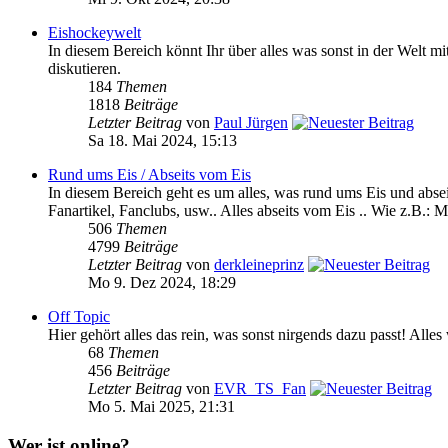
Eishockeywelt
In diesem Bereich könnt Ihr über alles was sonst in der We
diskutieren.
184
Themen
1818
Beiträge
Letzter Beitrag
von
Paul Jürgen
Sa 18. Mai 2024, 15:13
Rund ums Eis / Abseits vom Eis
In diesem Bereich geht es um alles, was rund ums Eis und absei
Fanartikel, Fanclubs, usw.. Alles abseits vom Eis .. Wie z.B.: M
506
Themen
4799
Beiträge
Letzter Beitrag
von
derkleineprinz
Mo 9. Dez 2024, 18:29
Off Topic
Hier gehört alles das rein, was sonst nirgends dazu passt! Alle
68
Themen
456
Beiträge
Letzter Beitrag
von
EVR_TS_Fan
Mo 5. Mai 2025, 21:31
Wer ist online?