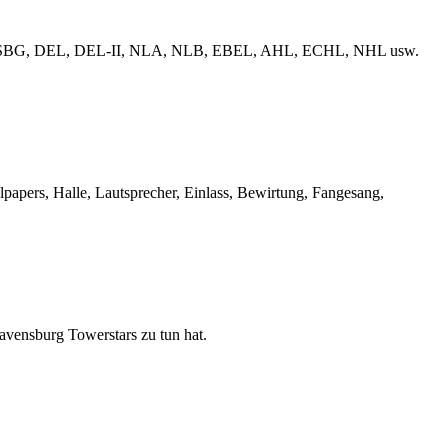
erliga, ESBG, DEL, DEL-II, NLA, NLB, EBEL, AHL, ECHL, NHL usw.
llpapers, Halle, Lautsprecher, Einlass, Bewirtung, Fangesang,
Ravensburg Towerstars zu tun hat.