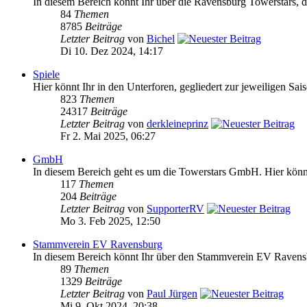
In diesem Bereich könnt Ihr über die Ravensburg Towerstars, da
84
Themen
8785
Beiträge
Letzter Beitrag
von
Bichel
Di 10. Dez 2024, 14:17
Spiele
Hier könnt Ihr in den Unterforen, gegliedert zur jeweiligen Sai
823
Themen
24317
Beiträge
Letzter Beitrag
von
derkleineprinz
Fr 2. Mai 2025, 06:27
GmbH
In diesem Bereich geht es um die Towerstars GmbH. Hier könnt 
117
Themen
204
Beiträge
Letzter Beitrag
von
SupporterRV
Mo 3. Feb 2025, 12:50
Stammverein EV Ravensburg
In diesem Bereich könnt Ihr über den Stammverein EV Ravensb
89
Themen
1329
Beiträge
Letzter Beitrag
von
Paul Jürgen
Mi 9. Okt 2024, 20:38