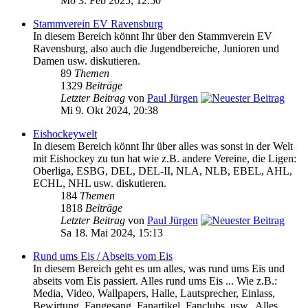
Mo 3. Feb 2025, 12:50
Stammverein EV Ravensburg
In diesem Bereich könnt Ihr über den Stammverein EV
Ravensburg, also auch die Jugendbereiche, Junioren und
Damen usw. diskutieren.
89
Themen
1329
Beiträge
Letzter Beitrag
von
Paul Jürgen
Mi 9. Okt 2024, 20:38
Eishockeywelt
In diesem Bereich könnt Ihr über alles was sonst in der Welt
mit Eishockey zu tun hat wie z.B. andere Vereine, die Ligen:
Oberliga, ESBG, DEL, DEL-II, NLA, NLB, EBEL, AHL,
ECHL, NHL usw. diskutieren.
184
Themen
1818
Beiträge
Letzter Beitrag
von
Paul Jürgen
Sa 18. Mai 2024, 15:13
Rund ums Eis / Abseits vom Eis
In diesem Bereich geht es um alles, was rund ums Eis und
abseits vom Eis passiert. Alles rund ums Eis ... Wie z.B.:
Media, Video, Wallpapers, Halle, Lautsprecher, Einlass,
Bewirtung, Fangesang, Fanartikel, Fanclubs, usw.. Alles