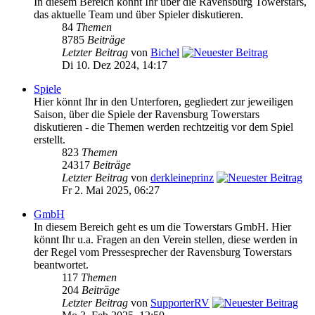
In diesem Bereich könnt Ihr über die Ravensburg Towerstars,
das aktuelle Team und über Spieler diskutieren.
84
Themen
8785
Beiträge
Letzter Beitrag
von
Bichel
Di 10. Dez 2024, 14:17
Spiele
Hier könnt Ihr in den Unterforen, gegliedert zur jeweiligen
Saison, über die Spiele der Ravensburg Towerstars
diskutieren - die Themen werden rechtzeitig vor dem Spiel
erstellt.
823
Themen
24317
Beiträge
Letzter Beitrag
von
derkleineprinz
Fr 2. Mai 2025, 06:27
GmbH
In diesem Bereich geht es um die Towerstars GmbH. Hier
könnt Ihr u.a. Fragen an den Verein stellen, diese werden in
der Regel vom Pressesprecher der Ravensburg Towerstars
beantwortet.
117
Themen
204
Beiträge
Letzter Beitrag
von
SupporterRV