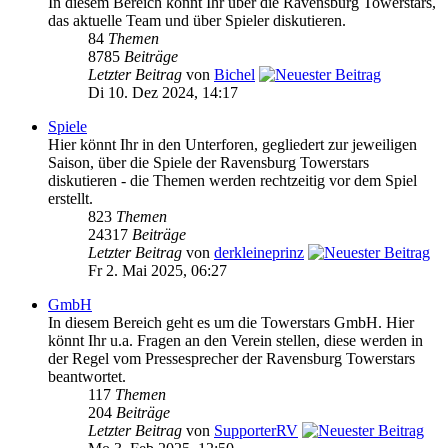
In diesem Bereich könnt Ihr über die Ravensburg Towerstars,
das aktuelle Team und über Spieler diskutieren.
84
Themen
8785
Beiträge
Letzter Beitrag
von
Bichel
Di 10. Dez 2024, 14:17
Spiele
Hier könnt Ihr in den Unterforen, gegliedert zur jeweiligen
Saison, über die Spiele der Ravensburg Towerstars
diskutieren - die Themen werden rechtzeitig vor dem Spiel
erstellt.
823
Themen
24317
Beiträge
Letzter Beitrag
von
derkleineprinz
Fr 2. Mai 2025, 06:27
GmbH
In diesem Bereich geht es um die Towerstars GmbH. Hier
könnt Ihr u.a. Fragen an den Verein stellen, diese werden in
der Regel vom Pressesprecher der Ravensburg Towerstars
beantwortet.
117
Themen
204
Beiträge
Letzter Beitrag
von
SupporterRV