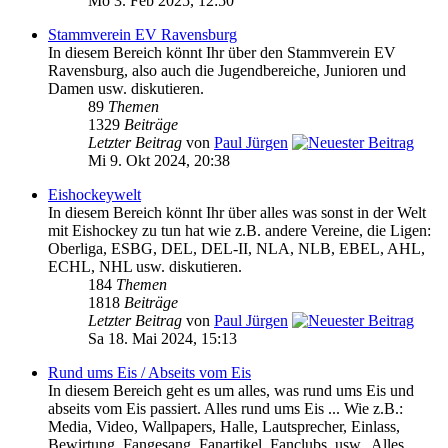
Mo 3. Feb 2025, 12:50
Stammverein EV Ravensburg
In diesem Bereich könnt Ihr über den Stammverein EV
Ravensburg, also auch die Jugendbereiche, Junioren und
Damen usw. diskutieren.
89
Themen
1329
Beiträge
Letzter Beitrag
von
Paul Jürgen
Mi 9. Okt 2024, 20:38
Eishockeywelt
In diesem Bereich könnt Ihr über alles was sonst in der Welt
mit Eishockey zu tun hat wie z.B. andere Vereine, die Ligen:
Oberliga, ESBG, DEL, DEL-II, NLA, NLB, EBEL, AHL,
ECHL, NHL usw. diskutieren.
184
Themen
1818
Beiträge
Letzter Beitrag
von
Paul Jürgen
Sa 18. Mai 2024, 15:13
Rund ums Eis / Abseits vom Eis
In diesem Bereich geht es um alles, was rund ums Eis und
abseits vom Eis passiert. Alles rund ums Eis ... Wie z.B.:
Media, Video, Wallpapers, Halle, Lautsprecher, Einlass,
Bewirtung, Fangesang, Fanartikel, Fanclubs, usw.. Alles