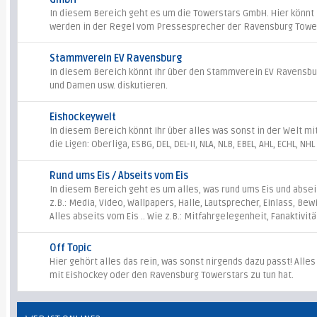
In diesem Bereich geht es um die Towerstars GmbH. Hier könnt Ih
werden in der Regel vom Pressesprecher der Ravensburg Towe
Stammverein EV Ravensburg
In diesem Bereich könnt Ihr über den Stammverein EV Ravensbur
und Damen usw. diskutieren.
Eishockeywelt
In diesem Bereich könnt Ihr über alles was sonst in der Welt mi
die Ligen: Oberliga, ESBG, DEL, DEL-II, NLA, NLB, EBEL, AHL, ECHL, NH
Rund ums Eis / Abseits vom Eis
In diesem Bereich geht es um alles, was rund ums Eis und abseits
z.B.: Media, Video, Wallpapers, Halle, Lautsprecher, Einlass, Bew
Alles abseits vom Eis .. Wie z.B.: Mitfahrgelegenheit, Fanaktivitä
Off Topic
Hier gehört alles das rein, was sonst nirgends dazu passt! Alles
mit Eishockey oder den Ravensburg Towerstars zu tun hat.