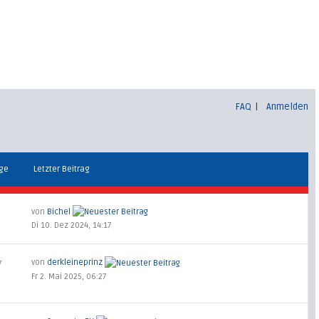
FAQ
|
Anmelden
äge
Letzter Beitrag
von
Bichel
Di 10. Dez 2024, 14:17
von
derkleineprinz
7
Fr 2. Mai 2025, 06:27