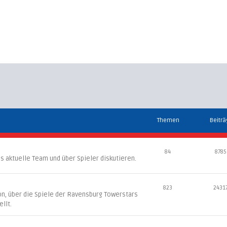
Themen
Beitr
84
8785
s aktuelle Team und über Spieler diskutieren.
823
2431
son, über die Spiele der Ravensburg Towerstars
llt.