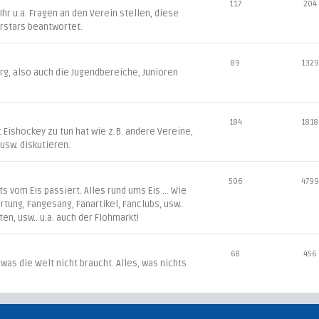
117
204
r u.a. Fragen an den Verein stellen, diese
rstars beantwortet.
89
1329
g, also auch die Jugendbereiche, Junioren
184
1818
t Eishockey zu tun hat wie z.B. andere Vereine,
L usw. diskutieren.
506
4799
 vom Eis passiert. Alles rund ums Eis ... Wie
irtung, Fangesang, Fanartikel, Fanclubs, usw..
ten, usw.. u.a. auch der Flohmarkt!
68
456
 was die Welt nicht braucht. Alles, was nichts