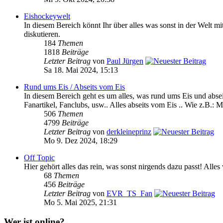
Eishockeywelt
In diesem Bereich könnt Ihr über alles was sonst in der We
diskutieren.
184
Themen
1818
Beiträge
Letzter Beitrag
von
Paul Jürgen
Sa 18. Mai 2024, 15:13
Rund ums Eis / Abseits vom Eis
In diesem Bereich geht es um alles, was rund ums Eis und absei
Fanartikel, Fanclubs, usw.. Alles abseits vom Eis .. Wie z.B.: M
506
Themen
4799
Beiträge
Letzter Beitrag
von
derkleineprinz
Mo 9. Dez 2024, 18:29
Off Topic
Hier gehört alles das rein, was sonst nirgends dazu passt! Alle
68
Themen
456
Beiträge
Letzter Beitrag
von
EVR_TS_Fan
Mo 5. Mai 2025, 21:31
Wer ist online?