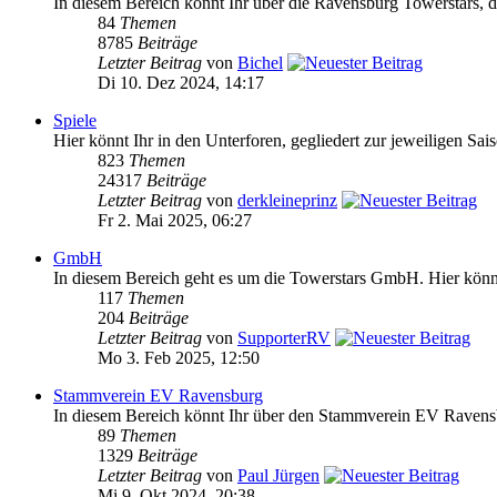
In diesem Bereich könnt Ihr über die Ravensburg Towerstars, da
84
Themen
8785
Beiträge
Letzter Beitrag
von
Bichel
Di 10. Dez 2024, 14:17
Spiele
Hier könnt Ihr in den Unterforen, gegliedert zur jeweiligen Sai
823
Themen
24317
Beiträge
Letzter Beitrag
von
derkleineprinz
Fr 2. Mai 2025, 06:27
GmbH
In diesem Bereich geht es um die Towerstars GmbH. Hier könnt 
117
Themen
204
Beiträge
Letzter Beitrag
von
SupporterRV
Mo 3. Feb 2025, 12:50
Stammverein EV Ravensburg
In diesem Bereich könnt Ihr über den Stammverein EV Ravensb
89
Themen
1329
Beiträge
Letzter Beitrag
von
Paul Jürgen
Mi 9. Okt 2024, 20:38