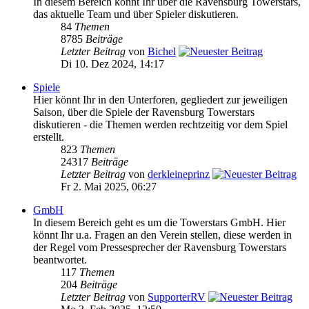
In diesem Bereich könnt Ihr über die Ravensburg Towerstars,
das aktuelle Team und über Spieler diskutieren.
84
Themen
8785
Beiträge
Letzter Beitrag
von
Bichel
Di 10. Dez 2024, 14:17
Spiele
Hier könnt Ihr in den Unterforen, gegliedert zur jeweiligen
Saison, über die Spiele der Ravensburg Towerstars
diskutieren - die Themen werden rechtzeitig vor dem Spiel
erstellt.
823
Themen
24317
Beiträge
Letzter Beitrag
von
derkleineprinz
Fr 2. Mai 2025, 06:27
GmbH
In diesem Bereich geht es um die Towerstars GmbH. Hier
könnt Ihr u.a. Fragen an den Verein stellen, diese werden in
der Regel vom Pressesprecher der Ravensburg Towerstars
beantwortet.
117
Themen
204
Beiträge
Letzter Beitrag
von
SupporterRV