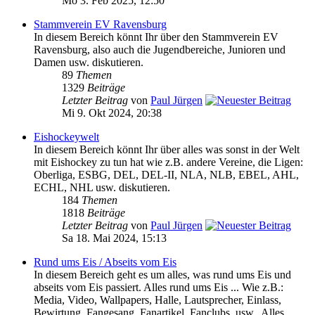
Mo 3. Feb 2025, 12:50
Stammverein EV Ravensburg
In diesem Bereich könnt Ihr über den Stammverein EV
Ravensburg, also auch die Jugendbereiche, Junioren und
Damen usw. diskutieren.
89
Themen
1329
Beiträge
Letzter Beitrag
von
Paul Jürgen
Mi 9. Okt 2024, 20:38
Eishockeywelt
In diesem Bereich könnt Ihr über alles was sonst in der Welt
mit Eishockey zu tun hat wie z.B. andere Vereine, die Ligen:
Oberliga, ESBG, DEL, DEL-II, NLA, NLB, EBEL, AHL,
ECHL, NHL usw. diskutieren.
184
Themen
1818
Beiträge
Letzter Beitrag
von
Paul Jürgen
Sa 18. Mai 2024, 15:13
Rund ums Eis / Abseits vom Eis
In diesem Bereich geht es um alles, was rund ums Eis und
abseits vom Eis passiert. Alles rund ums Eis ... Wie z.B.:
Media, Video, Wallpapers, Halle, Lautsprecher, Einlass,
Bewirtung, Fangesang, Fanartikel, Fanclubs, usw.. Alles