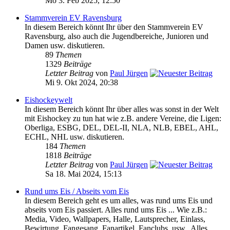
Mo 3. Feb 2025, 12:50
Stammverein EV Ravensburg
In diesem Bereich könnt Ihr über den Stammverein EV
Ravensburg, also auch die Jugendbereiche, Junioren und
Damen usw. diskutieren.
89
Themen
1329
Beiträge
Letzter Beitrag
von
Paul Jürgen
Mi 9. Okt 2024, 20:38
Eishockeywelt
In diesem Bereich könnt Ihr über alles was sonst in der Welt
mit Eishockey zu tun hat wie z.B. andere Vereine, die Ligen:
Oberliga, ESBG, DEL, DEL-II, NLA, NLB, EBEL, AHL,
ECHL, NHL usw. diskutieren.
184
Themen
1818
Beiträge
Letzter Beitrag
von
Paul Jürgen
Sa 18. Mai 2024, 15:13
Rund ums Eis / Abseits vom Eis
In diesem Bereich geht es um alles, was rund ums Eis und
abseits vom Eis passiert. Alles rund ums Eis ... Wie z.B.:
Media, Video, Wallpapers, Halle, Lautsprecher, Einlass,
Bewirtung, Fangesang, Fanartikel, Fanclubs, usw.. Alles