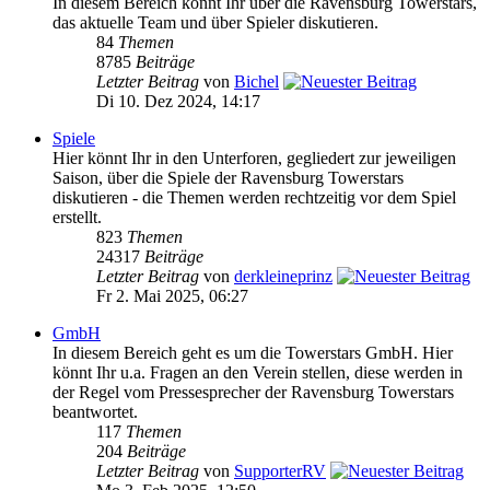
In diesem Bereich könnt Ihr über die Ravensburg Towerstars,
das aktuelle Team und über Spieler diskutieren.
84
Themen
8785
Beiträge
Letzter Beitrag
von
Bichel
Di 10. Dez 2024, 14:17
Spiele
Hier könnt Ihr in den Unterforen, gegliedert zur jeweiligen
Saison, über die Spiele der Ravensburg Towerstars
diskutieren - die Themen werden rechtzeitig vor dem Spiel
erstellt.
823
Themen
24317
Beiträge
Letzter Beitrag
von
derkleineprinz
Fr 2. Mai 2025, 06:27
GmbH
In diesem Bereich geht es um die Towerstars GmbH. Hier
könnt Ihr u.a. Fragen an den Verein stellen, diese werden in
der Regel vom Pressesprecher der Ravensburg Towerstars
beantwortet.
117
Themen
204
Beiträge
Letzter Beitrag
von
SupporterRV