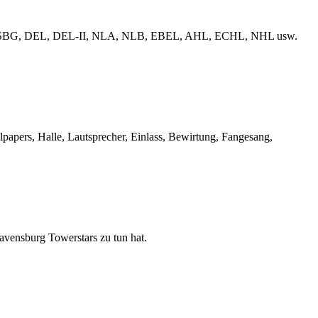
erliga, ESBG, DEL, DEL-II, NLA, NLB, EBEL, AHL, ECHL, NHL usw.
llpapers, Halle, Lautsprecher, Einlass, Bewirtung, Fangesang,
Ravensburg Towerstars zu tun hat.