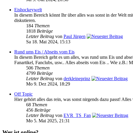
Eishockeywelt
In diesem Bereich könnt Ihr über alles was sonst in der We
diskutieren.
184
Themen
1818
Beiträge
Letzter Beitrag
von
Paul Jürgen
Sa 18. Mai 2024, 15:13
Rund ums Eis / Abseits vom Eis
In diesem Bereich geht es um alles, was rund ums Eis und absei
Fanartikel, Fanclubs, usw.. Alles abseits vom Eis .. Wie z.B.: M
506
Themen
4799
Beiträge
Letzter Beitrag
von
derkleineprinz
Mo 9. Dez 2024, 18:29
Off Topic
Hier gehört alles das rein, was sonst nirgends dazu passt! Alle
68
Themen
456
Beiträge
Letzter Beitrag
von
EVR_TS_Fan
Mo 5. Mai 2025, 21:31
Wer ist online?