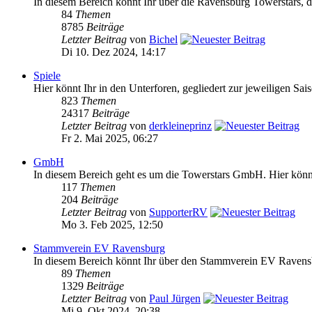
In diesem Bereich könnt Ihr über die Ravensburg Towerstars, da
84
Themen
8785
Beiträge
Letzter Beitrag
von
Bichel
Di 10. Dez 2024, 14:17
Spiele
Hier könnt Ihr in den Unterforen, gegliedert zur jeweiligen Sai
823
Themen
24317
Beiträge
Letzter Beitrag
von
derkleineprinz
Fr 2. Mai 2025, 06:27
GmbH
In diesem Bereich geht es um die Towerstars GmbH. Hier könnt 
117
Themen
204
Beiträge
Letzter Beitrag
von
SupporterRV
Mo 3. Feb 2025, 12:50
Stammverein EV Ravensburg
In diesem Bereich könnt Ihr über den Stammverein EV Ravensb
89
Themen
1329
Beiträge
Letzter Beitrag
von
Paul Jürgen
Mi 9. Okt 2024, 20:38