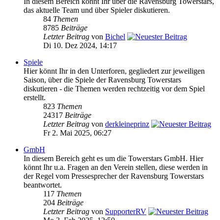
In diesem Bereich könnt Ihr über die Ravensburg Towerstars,
das aktuelle Team und über Spieler diskutieren.
84
Themen
8785
Beiträge
Letzter Beitrag
von
Bichel
Di 10. Dez 2024, 14:17
Spiele
Hier könnt Ihr in den Unterforen, gegliedert zur jeweiligen
Saison, über die Spiele der Ravensburg Towerstars
diskutieren - die Themen werden rechtzeitig vor dem Spiel
erstellt.
823
Themen
24317
Beiträge
Letzter Beitrag
von
derkleineprinz
Fr 2. Mai 2025, 06:27
GmbH
In diesem Bereich geht es um die Towerstars GmbH. Hier
könnt Ihr u.a. Fragen an den Verein stellen, diese werden in
der Regel vom Pressesprecher der Ravensburg Towerstars
beantwortet.
117
Themen
204
Beiträge
Letzter Beitrag
von
SupporterRV