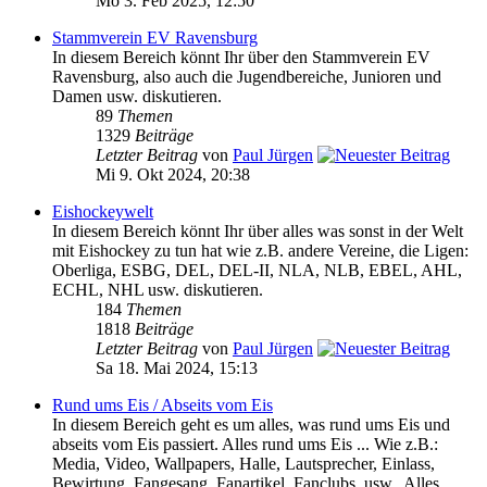
Mo 3. Feb 2025, 12:50
Stammverein EV Ravensburg
In diesem Bereich könnt Ihr über den Stammverein EV
Ravensburg, also auch die Jugendbereiche, Junioren und
Damen usw. diskutieren.
89
Themen
1329
Beiträge
Letzter Beitrag
von
Paul Jürgen
Mi 9. Okt 2024, 20:38
Eishockeywelt
In diesem Bereich könnt Ihr über alles was sonst in der Welt
mit Eishockey zu tun hat wie z.B. andere Vereine, die Ligen:
Oberliga, ESBG, DEL, DEL-II, NLA, NLB, EBEL, AHL,
ECHL, NHL usw. diskutieren.
184
Themen
1818
Beiträge
Letzter Beitrag
von
Paul Jürgen
Sa 18. Mai 2024, 15:13
Rund ums Eis / Abseits vom Eis
In diesem Bereich geht es um alles, was rund ums Eis und
abseits vom Eis passiert. Alles rund ums Eis ... Wie z.B.:
Media, Video, Wallpapers, Halle, Lautsprecher, Einlass,
Bewirtung, Fangesang, Fanartikel, Fanclubs, usw.. Alles