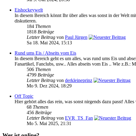
Eishockeywelt
In diesem Bereich könnt Ihr über alles was sonst in der We
diskutieren.
184
Themen
1818
Beiträge
Letzter Beitrag
von
Paul Jürgen
Sa 18. Mai 2024, 15:13
Rund ums Eis / Abseits vom Eis
In diesem Bereich geht es um alles, was rund ums Eis und absei
Fanartikel, Fanclubs, usw.. Alles abseits vom Eis .. Wie z.B.: M
506
Themen
4799
Beiträge
Letzter Beitrag
von
derkleineprinz
Mo 9. Dez 2024, 18:29
Off Topic
Hier gehört alles das rein, was sonst nirgends dazu passt! Alle
68
Themen
456
Beiträge
Letzter Beitrag
von
EVR_TS_Fan
Mo 5. Mai 2025, 21:31
Wer ist online?