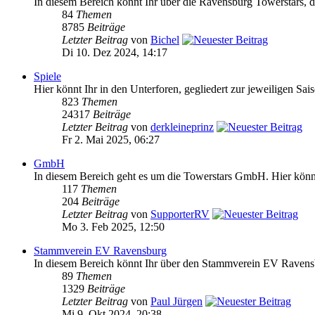
In diesem Bereich könnt Ihr über die Ravensburg Towerstars, da
84
Themen
8785
Beiträge
Letzter Beitrag
von
Bichel
Di 10. Dez 2024, 14:17
Spiele
Hier könnt Ihr in den Unterforen, gegliedert zur jeweiligen Sai
823
Themen
24317
Beiträge
Letzter Beitrag
von
derkleineprinz
Fr 2. Mai 2025, 06:27
GmbH
In diesem Bereich geht es um die Towerstars GmbH. Hier könnt 
117
Themen
204
Beiträge
Letzter Beitrag
von
SupporterRV
Mo 3. Feb 2025, 12:50
Stammverein EV Ravensburg
In diesem Bereich könnt Ihr über den Stammverein EV Ravensb
89
Themen
1329
Beiträge
Letzter Beitrag
von
Paul Jürgen
Mi 9. Okt 2024, 20:38