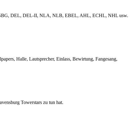
erliga, ESBG, DEL, DEL-II, NLA, NLB, EBEL, AHL, ECHL, NHL usw.
llpapers, Halle, Lautsprecher, Einlass, Bewirtung, Fangesang,
Ravensburg Towerstars zu tun hat.