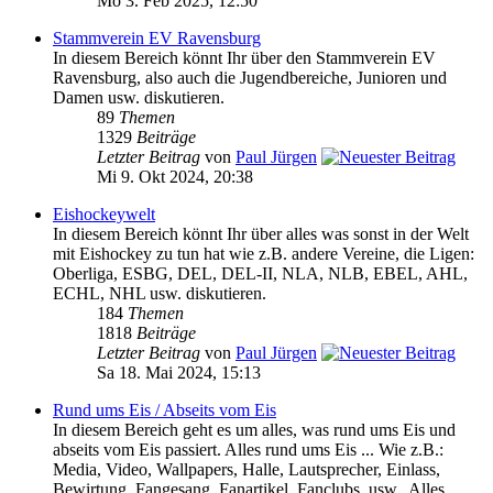
Mo 3. Feb 2025, 12:50
Stammverein EV Ravensburg
In diesem Bereich könnt Ihr über den Stammverein EV
Ravensburg, also auch die Jugendbereiche, Junioren und
Damen usw. diskutieren.
89
Themen
1329
Beiträge
Letzter Beitrag
von
Paul Jürgen
Mi 9. Okt 2024, 20:38
Eishockeywelt
In diesem Bereich könnt Ihr über alles was sonst in der Welt
mit Eishockey zu tun hat wie z.B. andere Vereine, die Ligen:
Oberliga, ESBG, DEL, DEL-II, NLA, NLB, EBEL, AHL,
ECHL, NHL usw. diskutieren.
184
Themen
1818
Beiträge
Letzter Beitrag
von
Paul Jürgen
Sa 18. Mai 2024, 15:13
Rund ums Eis / Abseits vom Eis
In diesem Bereich geht es um alles, was rund ums Eis und
abseits vom Eis passiert. Alles rund ums Eis ... Wie z.B.:
Media, Video, Wallpapers, Halle, Lautsprecher, Einlass,
Bewirtung, Fangesang, Fanartikel, Fanclubs, usw.. Alles