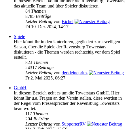
In diesem Bereich könnt Ihr über die Ravensburg Towerstars,
das aktuelle Team und über Spieler diskutieren.
84
Themen
8785
Beiträge
Letzter Beitrag
von
Bichel
Di 10. Dez 2024, 14:17
Spiele
Hier könnt Ihr in den Unterforen, gegliedert zur jeweiligen
Saison, über die Spiele der Ravensburg Towerstars
diskutieren - die Themen werden rechtzeitig vor dem Spiel
erstellt.
823
Themen
24317
Beiträge
Letzter Beitrag
von
derkleineprinz
Fr 2. Mai 2025, 06:27
GmbH
In diesem Bereich geht es um die Towerstars GmbH. Hier
könnt Ihr u.a. Fragen an den Verein stellen, diese werden in
der Regel vom Pressesprecher der Ravensburg Towerstars
beantwortet.
117
Themen
204
Beiträge
Letzter Beitrag
von
SupporterRV