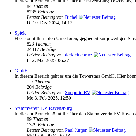
In diesem Bereich könnt Ihr über die Ravensburg Towerstars, da
84
Themen
8785
Beiträge
Letzter Beitrag
von
Bichel
Di 10. Dez 2024, 14:17
Spiele
Hier könnt Ihr in den Unterforen, gegliedert zur jeweiligen Sai
823
Themen
24317
Beiträge
Letzter Beitrag
von
derkleineprinz
Fr 2. Mai 2025, 06:27
GmbH
In diesem Bereich geht es um die Towerstars GmbH. Hier könnt 
117
Themen
204
Beiträge
Letzter Beitrag
von
SupporterRV
Mo 3. Feb 2025, 12:50
Stammverein EV Ravensburg
In diesem Bereich könnt Ihr über den Stammverein EV Ravensb
89
Themen
1329
Beiträge
Letzter Beitrag
von
Paul Jürgen
Mi 9. Okt 2024, 20:38