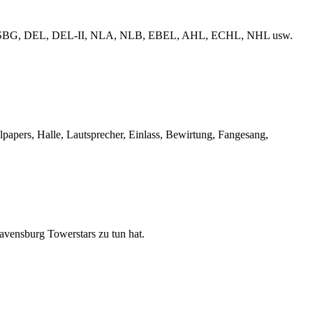
erliga, ESBG, DEL, DEL-II, NLA, NLB, EBEL, AHL, ECHL, NHL usw.
llpapers, Halle, Lautsprecher, Einlass, Bewirtung, Fangesang,
Ravensburg Towerstars zu tun hat.