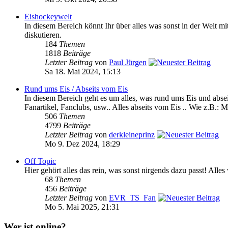
Eishockeywelt
In diesem Bereich könnt Ihr über alles was sonst in der We
diskutieren.
184
Themen
1818
Beiträge
Letzter Beitrag
von
Paul Jürgen
Sa 18. Mai 2024, 15:13
Rund ums Eis / Abseits vom Eis
In diesem Bereich geht es um alles, was rund ums Eis und absei
Fanartikel, Fanclubs, usw.. Alles abseits vom Eis .. Wie z.B.: M
506
Themen
4799
Beiträge
Letzter Beitrag
von
derkleineprinz
Mo 9. Dez 2024, 18:29
Off Topic
Hier gehört alles das rein, was sonst nirgends dazu passt! Alle
68
Themen
456
Beiträge
Letzter Beitrag
von
EVR_TS_Fan
Mo 5. Mai 2025, 21:31
Wer ist online?