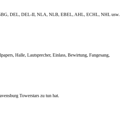
erliga, ESBG, DEL, DEL-II, NLA, NLB, EBEL, AHL, ECHL, NHL usw.
llpapers, Halle, Lautsprecher, Einlass, Bewirtung, Fangesang,
Ravensburg Towerstars zu tun hat.