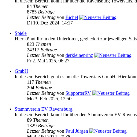
In diesem Bereich könnt Ihr über die Ravensburg Towerstars, da
84
Themen
8785
Beiträge
Letzter Beitrag
von
Bichel
Di 10. Dez 2024, 14:17
Spiele
Hier könnt Ihr in den Unterforen, gegliedert zur jeweiligen Sai
823
Themen
24317
Beiträge
Letzter Beitrag
von
derkleineprinz
Fr 2. Mai 2025, 06:27
GmbH
In diesem Bereich geht es um die Towerstars GmbH. Hier könnt 
117
Themen
204
Beiträge
Letzter Beitrag
von
SupporterRV
Mo 3. Feb 2025, 12:50
Stammverein EV Ravensburg
In diesem Bereich könnt Ihr über den Stammverein EV Ravensb
89
Themen
1329
Beiträge
Letzter Beitrag
von
Paul Jürgen
Mi 9. Okt 2024, 20:38