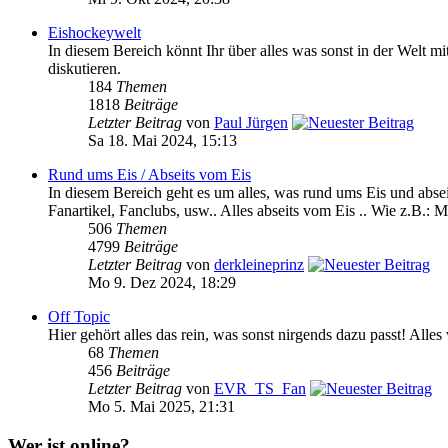
Eishockeywelt
In diesem Bereich könnt Ihr über alles was sonst in der We
diskutieren.
184
Themen
1818
Beiträge
Letzter Beitrag
von
Paul Jürgen
Sa 18. Mai 2024, 15:13
Rund ums Eis / Abseits vom Eis
In diesem Bereich geht es um alles, was rund ums Eis und absei
Fanartikel, Fanclubs, usw.. Alles abseits vom Eis .. Wie z.B.: M
506
Themen
4799
Beiträge
Letzter Beitrag
von
derkleineprinz
Mo 9. Dez 2024, 18:29
Off Topic
Hier gehört alles das rein, was sonst nirgends dazu passt! Alle
68
Themen
456
Beiträge
Letzter Beitrag
von
EVR_TS_Fan
Mo 5. Mai 2025, 21:31
Wer ist online?