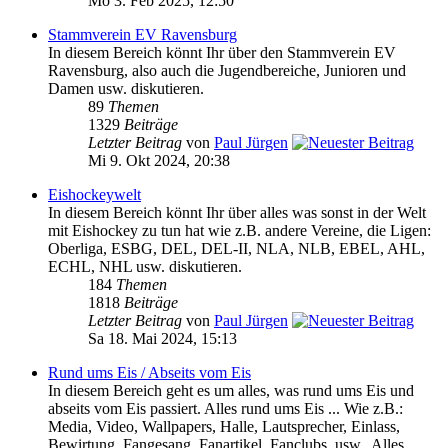
Mo 3. Feb 2025, 12:50
Stammverein EV Ravensburg
In diesem Bereich könnt Ihr über den Stammverein EV
Ravensburg, also auch die Jugendbereiche, Junioren und
Damen usw. diskutieren.
89
Themen
1329
Beiträge
Letzter Beitrag
von
Paul Jürgen
Mi 9. Okt 2024, 20:38
Eishockeywelt
In diesem Bereich könnt Ihr über alles was sonst in der Welt
mit Eishockey zu tun hat wie z.B. andere Vereine, die Ligen:
Oberliga, ESBG, DEL, DEL-II, NLA, NLB, EBEL, AHL,
ECHL, NHL usw. diskutieren.
184
Themen
1818
Beiträge
Letzter Beitrag
von
Paul Jürgen
Sa 18. Mai 2024, 15:13
Rund ums Eis / Abseits vom Eis
In diesem Bereich geht es um alles, was rund ums Eis und
abseits vom Eis passiert. Alles rund ums Eis ... Wie z.B.:
Media, Video, Wallpapers, Halle, Lautsprecher, Einlass,
Bewirtung, Fangesang, Fanartikel, Fanclubs, usw.. Alles