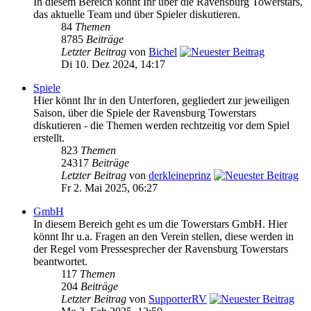
In diesem Bereich könnt Ihr über die Ravensburg Towerstars,
das aktuelle Team und über Spieler diskutieren.
84
Themen
8785
Beiträge
Letzter Beitrag
von
Bichel
Di 10. Dez 2024, 14:17
Spiele
Hier könnt Ihr in den Unterforen, gegliedert zur jeweiligen
Saison, über die Spiele der Ravensburg Towerstars
diskutieren - die Themen werden rechtzeitig vor dem Spiel
erstellt.
823
Themen
24317
Beiträge
Letzter Beitrag
von
derkleineprinz
Fr 2. Mai 2025, 06:27
GmbH
In diesem Bereich geht es um die Towerstars GmbH. Hier
könnt Ihr u.a. Fragen an den Verein stellen, diese werden in
der Regel vom Pressesprecher der Ravensburg Towerstars
beantwortet.
117
Themen
204
Beiträge
Letzter Beitrag
von
SupporterRV