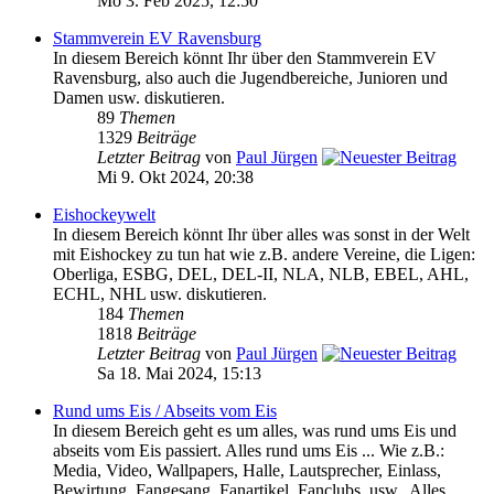
Mo 3. Feb 2025, 12:50
Stammverein EV Ravensburg
In diesem Bereich könnt Ihr über den Stammverein EV
Ravensburg, also auch die Jugendbereiche, Junioren und
Damen usw. diskutieren.
89
Themen
1329
Beiträge
Letzter Beitrag
von
Paul Jürgen
Mi 9. Okt 2024, 20:38
Eishockeywelt
In diesem Bereich könnt Ihr über alles was sonst in der Welt
mit Eishockey zu tun hat wie z.B. andere Vereine, die Ligen:
Oberliga, ESBG, DEL, DEL-II, NLA, NLB, EBEL, AHL,
ECHL, NHL usw. diskutieren.
184
Themen
1818
Beiträge
Letzter Beitrag
von
Paul Jürgen
Sa 18. Mai 2024, 15:13
Rund ums Eis / Abseits vom Eis
In diesem Bereich geht es um alles, was rund ums Eis und
abseits vom Eis passiert. Alles rund ums Eis ... Wie z.B.:
Media, Video, Wallpapers, Halle, Lautsprecher, Einlass,
Bewirtung, Fangesang, Fanartikel, Fanclubs, usw.. Alles