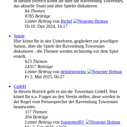
In diesem Bereich könnt Ihr über die Ravensburg Towerstars,
das aktuelle Team und über Spieler diskutieren.
84
Themen
8785
Beiträge
Letzter Beitrag
von
Bichel
Di 10. Dez 2024, 14:17
Spiele
Hier könnt Ihr in den Unterforen, gegliedert zur jeweiligen
Saison, über die Spiele der Ravensburg Towerstars
diskutieren - die Themen werden rechtzeitig vor dem Spiel
erstellt.
823
Themen
24317
Beiträge
Letzter Beitrag
von
derkleineprinz
Fr 2. Mai 2025, 06:27
GmbH
In diesem Bereich geht es um die Towerstars GmbH. Hier
könnt Ihr u.a. Fragen an den Verein stellen, diese werden in
der Regel vom Pressesprecher der Ravensburg Towerstars
beantwortet.
117
Themen
204
Beiträge
Letzter Beitrag
von
SupporterRV