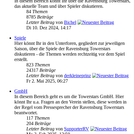
In diesem Bereich könnt Ihr über die Ravensburg Towerstars,
das aktuelle Team und über Spieler diskutieren.
84
Themen
8785
Beiträge
Letzter Beitrag
von
Bichel
Di 10. Dez 2024, 14:17
Spiele
Hier könnt Ihr in den Unterforen, gegliedert zur jeweiligen
Saison, über die Spiele der Ravensburg Towerstars
diskutieren - die Themen werden rechtzeitig vor dem Spiel
erstellt.
823
Themen
24317
Beiträge
Letzter Beitrag
von
derkleineprinz
Fr 2. Mai 2025, 06:27
GmbH
In diesem Bereich geht es um die Towerstars GmbH. Hier
könnt Ihr u.a. Fragen an den Verein stellen, diese werden in
der Regel vom Pressesprecher der Ravensburg Towerstars
beantwortet.
117
Themen
204
Beiträge
Letzter Beitrag
von
SupporterRV