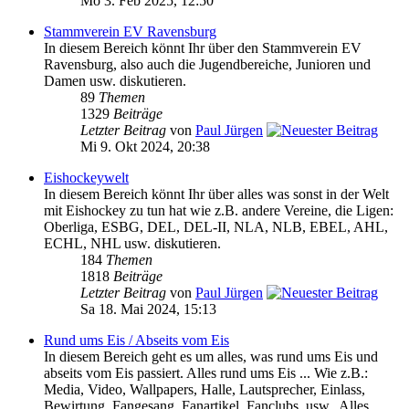
Mo 3. Feb 2025, 12:50
Stammverein EV Ravensburg
In diesem Bereich könnt Ihr über den Stammverein EV
Ravensburg, also auch die Jugendbereiche, Junioren und
Damen usw. diskutieren.
89
Themen
1329
Beiträge
Letzter Beitrag
von
Paul Jürgen
Mi 9. Okt 2024, 20:38
Eishockeywelt
In diesem Bereich könnt Ihr über alles was sonst in der Welt
mit Eishockey zu tun hat wie z.B. andere Vereine, die Ligen:
Oberliga, ESBG, DEL, DEL-II, NLA, NLB, EBEL, AHL,
ECHL, NHL usw. diskutieren.
184
Themen
1818
Beiträge
Letzter Beitrag
von
Paul Jürgen
Sa 18. Mai 2024, 15:13
Rund ums Eis / Abseits vom Eis
In diesem Bereich geht es um alles, was rund ums Eis und
abseits vom Eis passiert. Alles rund ums Eis ... Wie z.B.:
Media, Video, Wallpapers, Halle, Lautsprecher, Einlass,
Bewirtung, Fangesang, Fanartikel, Fanclubs, usw.. Alles