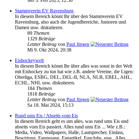
Mo 3. Feb 2025, 12:50
Stammverein EV Ravensburg
In diesem Bereich könnt Ihr über den Stammverein EV
Ravensburg, also auch die Jugendbereiche, Junioren und
Damen usw. diskutieren.
89
Themen
1329
Beiträge
Letzter Beitrag
von
Paul Jürgen
Mi 9. Okt 2024, 20:38
Eishockeywelt
In diesem Bereich könnt Ihr über alles was sonst in der Welt
mit Eishockey zu tun hat wie z.B. andere Vereine, die Ligen:
Oberliga, ESBG, DEL, DEL-II, NLA, NLB, EBEL, AHL,
ECHL, NHL usw. diskutieren.
184
Themen
1818
Beiträge
Letzter Beitrag
von
Paul Jürgen
Sa 18. Mai 2024, 15:13
Rund ums Eis / Abseits vom Eis
In diesem Bereich geht es um alles, was rund ums Eis und
abseits vom Eis passiert. Alles rund ums Eis ... Wie z.B.:
Media, Video, Wallpapers, Halle, Lautsprecher, Einlass,
Bewirtung, Fangesang, Fanartikel, Fanclubs, usw.. Alles