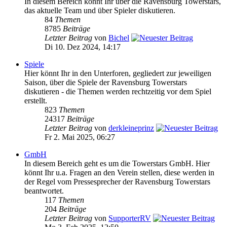
In diesem Bereich könnt Ihr über die Ravensburg Towerstars,
das aktuelle Team und über Spieler diskutieren.
84
Themen
8785
Beiträge
Letzter Beitrag
von
Bichel
Di 10. Dez 2024, 14:17
Spiele
Hier könnt Ihr in den Unterforen, gegliedert zur jeweiligen
Saison, über die Spiele der Ravensburg Towerstars
diskutieren - die Themen werden rechtzeitig vor dem Spiel
erstellt.
823
Themen
24317
Beiträge
Letzter Beitrag
von
derkleineprinz
Fr 2. Mai 2025, 06:27
GmbH
In diesem Bereich geht es um die Towerstars GmbH. Hier
könnt Ihr u.a. Fragen an den Verein stellen, diese werden in
der Regel vom Pressesprecher der Ravensburg Towerstars
beantwortet.
117
Themen
204
Beiträge
Letzter Beitrag
von
SupporterRV