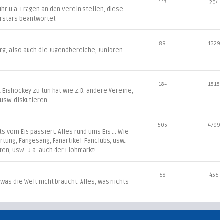
117
204
r u.a. Fragen an den Verein stellen, diese
rstars beantwortet.
89
1329
g, also auch die Jugendbereiche, Junioren
184
1818
t Eishockey zu tun hat wie z.B. andere Vereine,
L usw. diskutieren.
506
4799
 vom Eis passiert. Alles rund ums Eis ... Wie
irtung, Fangesang, Fanartikel, Fanclubs, usw..
ten, usw.. u.a. auch der Flohmarkt!
68
456
 was die Welt nicht braucht. Alles, was nichts