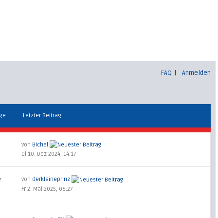
FAQ
|
Anmelden
äge
Letzter Beitrag
von
Bichel
Di 10. Dez 2024, 14:17
von
derkleineprinz
7
Fr 2. Mai 2025, 06:27