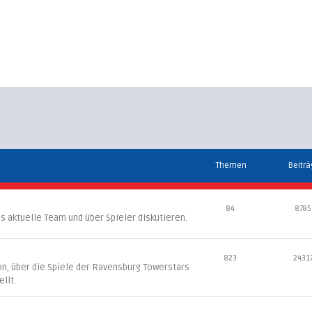
Themen
Beitr
84
8785
s aktuelle Team und über Spieler diskutieren.
823
2431
son, über die Spiele der Ravensburg Towerstars
llt.