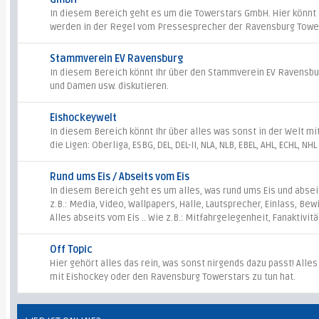
In diesem Bereich geht es um die Towerstars GmbH. Hier könnt Ih
werden in der Regel vom Pressesprecher der Ravensburg Towe
Stammverein EV Ravensburg
In diesem Bereich könnt Ihr über den Stammverein EV Ravensbur
und Damen usw. diskutieren.
Eishockeywelt
In diesem Bereich könnt Ihr über alles was sonst in der Welt mi
die Ligen: Oberliga, ESBG, DEL, DEL-II, NLA, NLB, EBEL, AHL, ECHL, NH
Rund ums Eis / Abseits vom Eis
In diesem Bereich geht es um alles, was rund ums Eis und abseits
z.B.: Media, Video, Wallpapers, Halle, Lautsprecher, Einlass, Bew
Alles abseits vom Eis .. Wie z.B.: Mitfahrgelegenheit, Fanaktivitä
Off Topic
Hier gehört alles das rein, was sonst nirgends dazu passt! Alles
mit Eishockey oder den Ravensburg Towerstars zu tun hat.